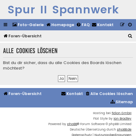
Spur II Spannwerk
Foto-Galerie
Homepage
FAQ
Kontakt
S
Foren-Übersicht
u
Alle Cookies löschen
c
h
Bist du dir sicher, dass du alle Cookies des Boards löschen
e
möchtest?
Foren-Übersicht
Kontakt
Alle Cookies löschen
Sitemap
Hosting bei
fidion GmbH
Flat Style by
Ian Bradley
Powered by
phpBB
® Forum Software © phpBB Limited
Deutsche Übersetzung durch
phpBB.de
Datenschutz
|
Nutzungsbedingungen