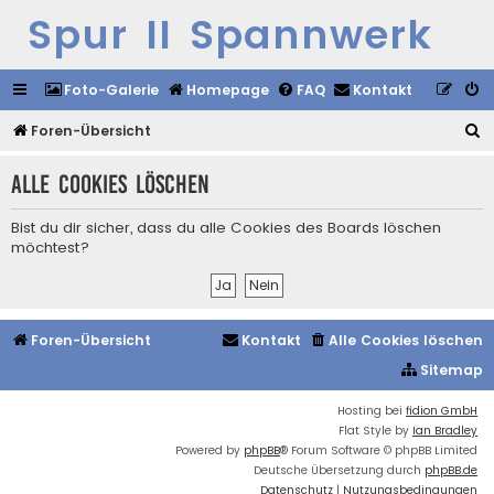
Spur II Spannwerk
Foto-Galerie
Homepage
FAQ
Kontakt
S
Foren-Übersicht
u
Alle Cookies löschen
c
h
Bist du dir sicher, dass du alle Cookies des Boards löschen
e
möchtest?
Foren-Übersicht
Kontakt
Alle Cookies löschen
Sitemap
Hosting bei
fidion GmbH
Flat Style by
Ian Bradley
Powered by
phpBB
® Forum Software © phpBB Limited
Deutsche Übersetzung durch
phpBB.de
Datenschutz
|
Nutzungsbedingungen