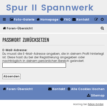
Spur II Spannwerk
Foto-Galerie
Homepage
FAQ
Kontakt
S
Foren-Übersicht
u
Passwort zurücksetzen
c
h
E-Mail-Adresse:
e
Du musst die E-Mail-Adresse angeben, die in deinem Profil hinterlegt
ist. Diese hast du bei der Registrierung angegeben oder
nachträglich in deinem persönlichen Bereich geändert.
Foren-Übersicht
Kontakt
Alle Cookies löschen
Sitemap
Hosting bei
fidion GmbH