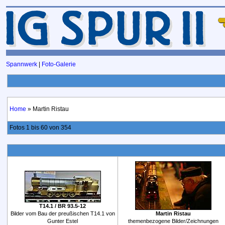
Spannwerk
|
Foto-Galerie
Home
» Martin Ristau
Fotos 1 bis 60 von 354
T14.1 / BR 93.5-12
Bilder vom Bau der preußischen T14.1 von
Martin Ristau
Gunter Estel
themenbezogene Bilder/Zeichnungen