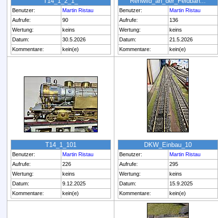
T14_1_2_1_
Rehwild_an_der_Feldbah...
Benutzer:
Martin Ristau
Benutzer:
Martin Ristau
Aufrufe:
90
Aufrufe:
136
Wertung:
keins
Wertung:
keins
Datum:
30.5.2026
Datum:
21.5.2026
Kommentare:
kein(e)
Kommentare:
kein(e)
T14_1_101
DKW_Einbau_10
Benutzer:
Martin Ristau
Benutzer:
Martin Ristau
Aufrufe:
226
Aufrufe:
295
Wertung:
keins
Wertung:
keins
Datum:
9.12.2025
Datum:
15.9.2025
Kommentare:
kein(e)
Kommentare:
kein(e)