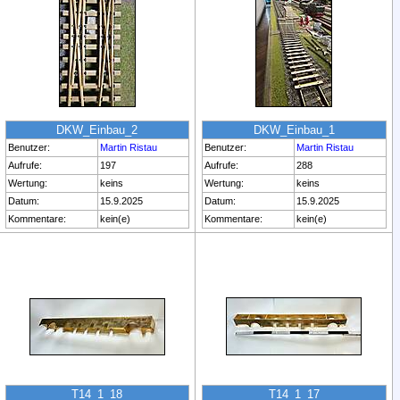
DKW_Einbau_2
DKW_Einbau_1
Benutzer:
Martin Ristau
Benutzer:
Martin Ristau
Aufrufe:
197
Aufrufe:
288
Wertung:
keins
Wertung:
keins
Datum:
15.9.2025
Datum:
15.9.2025
Kommentare:
kein(e)
Kommentare:
kein(e)
T14_1_18
T14_1_17