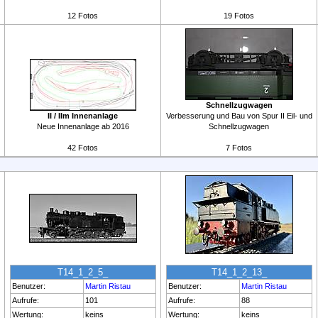
12 Fotos
19 Fotos
Schnellzugwagen
II / IIm Innenanlage
Verbesserung und Bau von Spur II Eil- und
Neue Innenanlage ab 2016
Schnellzugwagen
42 Fotos
7 Fotos
T14_1_2_5_
T14_1_2_13_
Benutzer:
Martin Ristau
Benutzer:
Martin Ristau
Aufrufe:
101
Aufrufe:
88
Wertung:
keins
Wertung:
keins