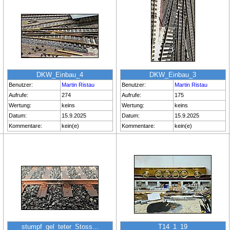
DKW_Einbau_4
DKW_Einbau_3
Benutzer:
Martin Ristau
Benutzer:
Martin Ristau
Aufrufe:
274
Aufrufe:
175
Wertung:
keins
Wertung:
keins
Datum:
15.9.2025
Datum:
15.9.2025
Kommentare:
kein(e)
Kommentare:
kein(e)
stumpf_gel_teter_Stoss...
T14_1_19