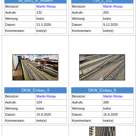
99_6001_in_Robern
T14_1_131
Benutzer:
Martin Ristau
Benutzer:
Martin Ristau
Aufrufe:
132
Aufrufe:
283
Wertung:
keins
Wertung:
keins
Datum:
21.5.2026
Datum:
9.12.2025
Kommentare:
kein(e)
Kommentare:
kein(e)
DKW_Einbau_9
DKW_Einbau_8
Benutzer:
Martin Ristau
Benutzer:
Martin Ristau
Aufrufe:
324
Aufrufe:
289
Wertung:
keins
Wertung:
keins
Datum:
15.9.2025
Datum:
15.9.2025
Kommentare:
kein(e)
Kommentare:
kein(e)