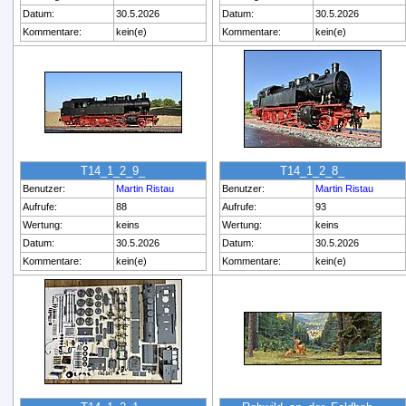
Datum:
30.5.2026
Datum:
30.5.2026
Kommentare:
kein(e)
Kommentare:
kein(e)
T14_1_2_9_
T14_1_2_8_
Benutzer:
Martin Ristau
Benutzer:
Martin Ristau
Aufrufe:
88
Aufrufe:
93
Wertung:
keins
Wertung:
keins
Datum:
30.5.2026
Datum:
30.5.2026
Kommentare:
kein(e)
Kommentare:
kein(e)