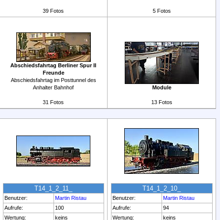
39 Fotos
5 Fotos
Abschiedsfahrtag Berliner Spur II
Freunde
Abschiedsfahrtag im Posttunnel des
Anhalter Bahnhof
Module
31 Fotos
13 Fotos
T14_1_2_11_
T14_1_2_10_
Benutzer:
Martin Ristau
Benutzer:
Martin Ristau
Aufrufe:
100
Aufrufe:
94
Wertung:
keins
Wertung:
keins