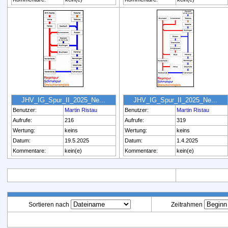
JHV_IG_Spur_II_2025_Ne...
JHV_IG_Spur_II_2025_Ne...
Benutzer:
Martin Ristau
Benutzer:
Martin Ristau
Aufrufe:
216
Aufrufe:
319
Wertung:
keins
Wertung:
keins
Datum:
19.5.2025
Datum:
1.4.2025
Kommentare:
kein(e)
Kommentare:
kein(e)
Sortieren nach
Zeitrahmen