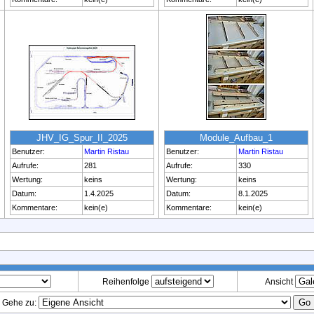
JHV_IG_Spur_II_2025
Module_Aufbau_1
Benutzer:
Martin Ristau
Benutzer:
Martin Ristau
Aufrufe:
281
Aufrufe:
330
Wertung:
keins
Wertung:
keins
Datum:
1.4.2025
Datum:
8.1.2025
Kommentare:
kein(e)
Kommentare:
kein(e)
Reihenfolge
Ansicht
Gehe zu: