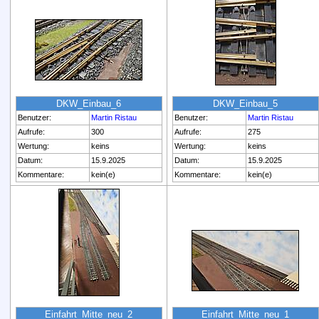
DKW_Einbau_6
DKW_Einbau_5
Benutzer:
Martin Ristau
Benutzer:
Martin Ristau
Aufrufe:
300
Aufrufe:
275
Wertung:
keins
Wertung:
keins
Datum:
15.9.2025
Datum:
15.9.2025
Kommentare:
kein(e)
Kommentare:
kein(e)
Einfahrt_Mitte_neu_2
Einfahrt_Mitte_neu_1