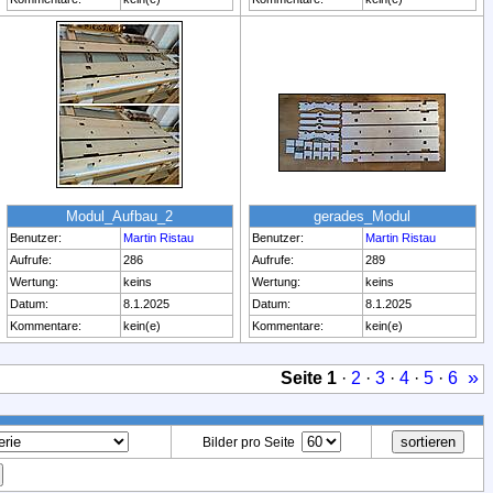
Modul_Aufbau_2
gerades_Modul
Benutzer:
Martin Ristau
Benutzer:
Martin Ristau
Aufrufe:
286
Aufrufe:
289
Wertung:
keins
Wertung:
keins
Datum:
8.1.2025
Datum:
8.1.2025
Kommentare:
kein(e)
Kommentare:
kein(e)
»
Seite
1
·
2
·
3
·
4
·
5
·
6
Bilder pro Seite