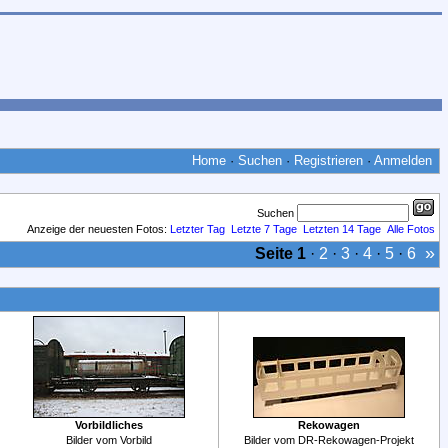
Home
·
Suchen
·
Registrieren
·
Anmelden
Suchen
Anzeige der neuesten Fotos:
Letzter Tag
Letzte 7 Tage
Letzten 14 Tage
Alle Fotos
»
Seite
1
·
2
·
3
·
4
·
5
·
6
Vorbildliches
Rekowagen
Bilder vom Vorbild
Bilder vom DR-Rekowagen-Projekt