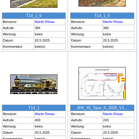
T14_1_6
T14_1_5
Benutzer:
Martin Ristau
Benutzer:
Martin Ristau
Aufrufe:
384
Aufrufe:
368
Wertung:
keins
Wertung:
keins
Datum:
20.5.2025
Datum:
20.5.2025
Kommentare:
kein(e)
Kommentare:
kein(e)
T14_1
JHV_IG_Spur_II_2025_V1...
Benutzer:
Martin Ristau
Benutzer:
Martin Ristau
Aufrufe:
400
Aufrufe:
243
Wertung:
keins
Wertung:
keins
Datum:
20.5.2025
Datum:
20.5.2025
Kommentare:
kein(e)
Kommentare:
kein(e)