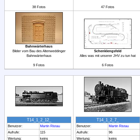
38 Fotos
47 Fotos
Bahnwärterhaus
Bilder vom Bau des Altenweddinger
Schenklengsfeld
Bahnwärterhaus
Alles was mit unserer JHV zu tun hat
9 Fotos
6 Fotos
T14_1_2_12_
T14_1_2_7_
Benutzer:
Martin Ristau
Benutzer:
Martin Ristau
Aufrufe:
115
Aufrufe:
96
Wertung:
keins
Wertung:
keins