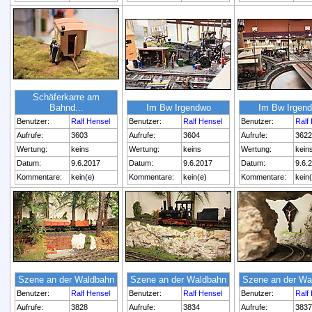
Schäferkarre am
Bahnd...
Im Bw Irgendwo
Im Bw Irgen
Benutzer:
Ralf Hensel
Benutzer:
Ralf Hensel
Benutzer:
Ralf
Aufrufe:
3603
Aufrufe:
3604
Aufrufe:
3622
Wertung:
keins
Wertung:
keins
Wertung:
kein
Datum:
9.6.2017
Datum:
9.6.2017
Datum:
9.6.
Kommentare:
kein(e)
Kommentare:
kein(e)
Kommentare:
kein
Szene an der Waldbahn
Szene an der Waldbahn
Szene an der Wa
Benutzer:
Ralf Hensel
Benutzer:
Ralf Hensel
Benutzer:
Ralf
Aufrufe:
3828
Aufrufe:
3834
Aufrufe:
3837