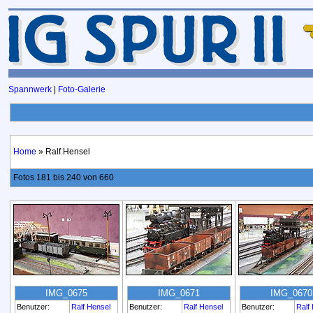
Spannwerk
|
Foto-Galerie
Home
» Ralf Hensel
Fotos 181 bis 240 von 660
IMG_0675
IMG_0671
IMG_0670
Benutzer:
Ralf Hensel
Benutzer:
Ralf Hensel
Benutzer:
Ralf