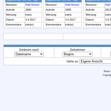
Benutzer:
Ralf Hensel
Benutzer:
Ralf Hensel
Benutzer:
Ralf
Aufrufe:
2960
Aufrufe:
2905
Aufrufe:
2813
Wertung:
keins
Wertung:
keins
Wertung:
kein
Datum:
3.4.2017
Datum:
3.4.2017
Datum:
3.4.
Kommentare:
kein(e)
Kommentare:
kein(e)
Kommentare:
kein
Sortieren nach
Zeitrahmen
Gehe zu:
Photo 
Copyrig