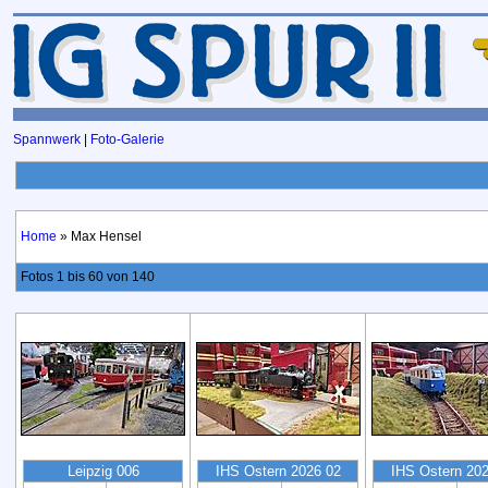
Spannwerk
|
Foto-Galerie
Home
» Max Hensel
Fotos 1 bis 60 von 140
Leipzig 006
IHS Ostern 2026 02
IHS Ostern 202