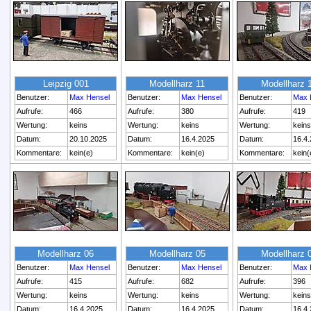
Leipzig 001
Modellharz 11
Modellharz 
Benutzer:
Max Hensel
Benutzer:
Max Hensel
Benutzer:
Max 
Aufrufe:
466
Aufrufe:
380
Aufrufe:
419
Wertung:
keins
Wertung:
keins
Wertung:
keins
Datum:
20.10.2025
Datum:
16.4.2025
Datum:
16.4
Kommentare:
kein(e)
Kommentare:
kein(e)
Kommentare:
kein(
Modellharz 06
Modellharz 05
Modellharz 
Benutzer:
Max Hensel
Benutzer:
Max Hensel
Benutzer:
Max 
Aufrufe:
415
Aufrufe:
682
Aufrufe:
396
Wertung:
keins
Wertung:
keins
Wertung:
keins
Datum:
16.4.2025
Datum:
16.4.2025
Datum:
16.4