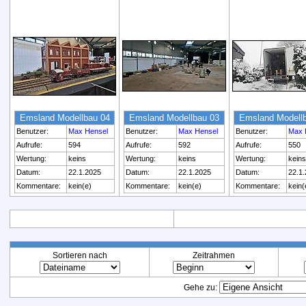
Emsland Modellbau 04
Emsland Modellbau 03
Emsland Modell
Benutzer:
Max Hensel
Benutzer:
Max Hensel
Benutzer:
Max 
Aufrufe:
594
Aufrufe:
592
Aufrufe:
550
Wertung:
keins
Wertung:
keins
Wertung:
keins
Datum:
22.1.2025
Datum:
22.1.2025
Datum:
22.1
Kommentare:
kein(e)
Kommentare:
kein(e)
Kommentare:
kein(
Sortieren nach
Zeitrahmen
Gehe zu: