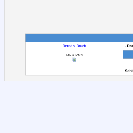
Bernd v. Bruch
·
Da
1369412469
Schl