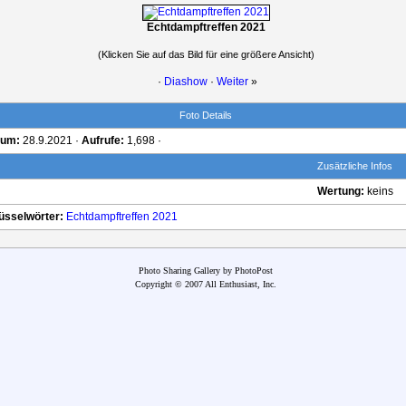
Echtdampftreffen 2021
(Klicken Sie auf das Bild für eine größere Ansicht)
·
Diashow
·
Weiter
»
Foto Details
tum:
28.9.2021 ·
Aufrufe:
1,698 ·
Zusätzliche Infos
Wertung:
keins
üsselwörter:
Echtdampftreffen
2021
Photo Sharing Gallery by PhotoPost
Copyright © 2007 All Enthusiast, Inc.