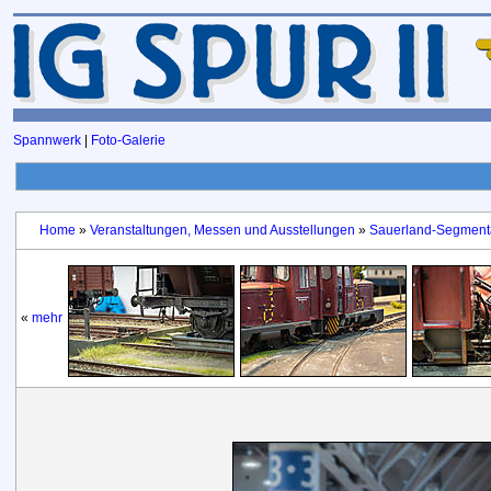
Spannwerk
|
Foto-Galerie
Home
»
Veranstaltungen, Messen und Ausstellungen
»
Sauerland-Segmenta
«
mehr