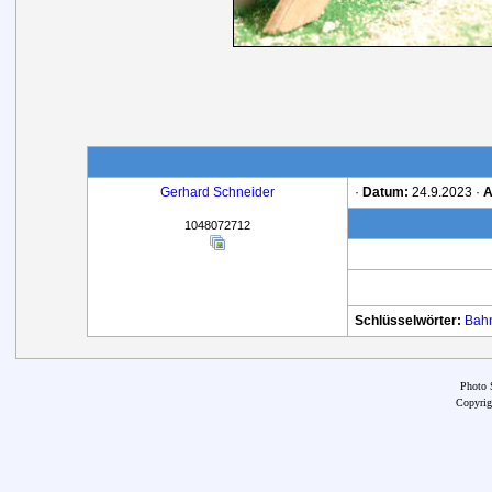
Gerhard Schneider
·
Datum:
24.9.2023 ·
A
1048072712
Schlüsselwörter:
Bah
Photo 
Copyrig