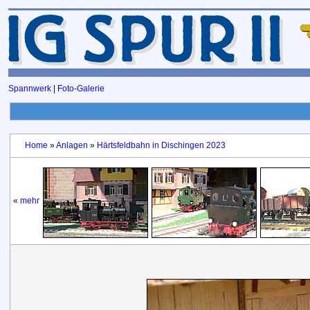
Spannwerk
|
Foto-Galerie
Home
»
Anlagen
»
Härtsfeldbahn in Dischingen 2023
«
mehr