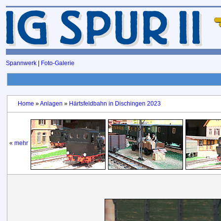
Spannwerk
|
Foto-Galerie
Home
»
Anlagen
»
Härtsfeldbahn in Dischingen 2023
«
mehr