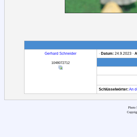
Gerhard Schneider
·
Datum:
24.9.2023 ·
A
1048072712
Schlüsselwörter:
An
d
Photo 
Copyrig