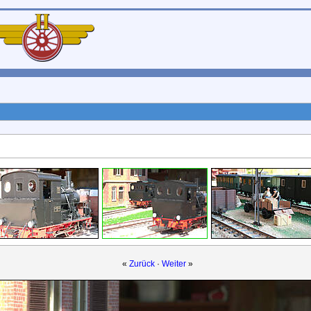
«
Zurück
·
Weiter
»