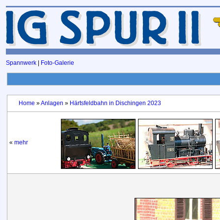
Spannwerk
|
Foto-Galerie
Home
»
Anlagen
»
Härtsfeldbahn in Dischingen 2023
«
mehr