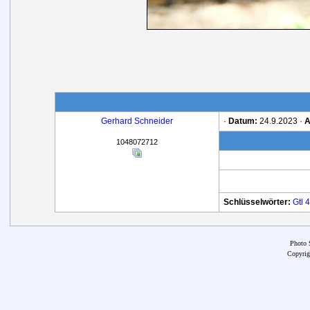
Gerhard Schneider
·
Datum:
24.9.2023 ·
A
1048072712
Schlüsselwörter:
Gtl
4
Photo 
Copyrig