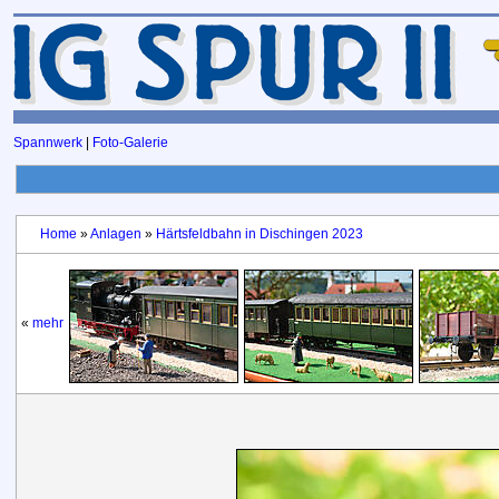
Spannwerk
|
Foto-Galerie
Home
»
Anlagen
»
Härtsfeldbahn in Dischingen 2023
«
mehr