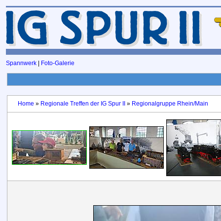
Spannwerk
|
Foto-Galerie
Home
»
Regionale Treffen der IG Spur II
»
Regionalgruppe Rhein/Main