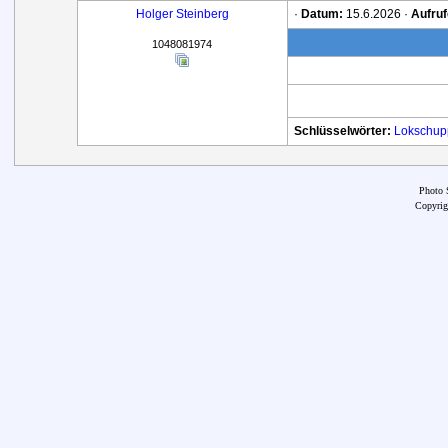
Holger Steinberg
·
Datum:
15.6.2026 ·
Aufruf
1048081974
Schlüsselwörter:
Lokschup
Photo 
Copyrig