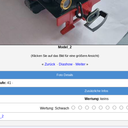
Model_2
(Klicken Sie auf das Bild für eine größere Ansicht)
«
Zurück
·
Diashow
·
Weiter
»
Foto Details
ufe:
41 ·
Zusätzliche Infos
Wertung:
keins
Wertung: Schwach
_2