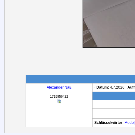
Alexander Naß
·
Datum:
4.7.2026 ·
Aufr
1715956422
Schlüsselwörter:
Model