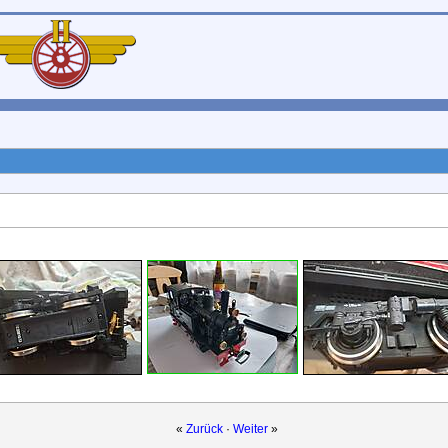
«
Zurück
·
Weiter
»