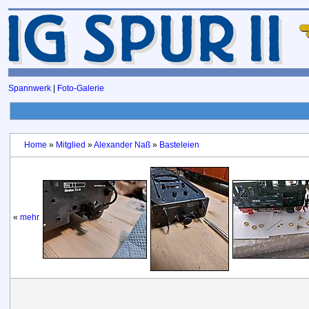
Spannwerk
|
Foto-Galerie
Home
»
Mitglied
»
Alexander Naß
»
Basteleien
«
mehr