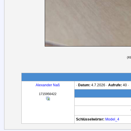
(K
Alexander Naß
·
Datum:
4.7.2026 ·
Aufrufe:
40 ·
1715956422
Schlüsselwörter:
Model_4