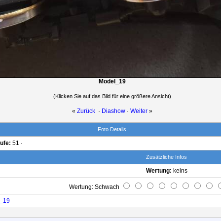
Model_19
(Klicken Sie auf das Bild für eine größere Ansicht)
«
Zurück
·
Diashow
·
Weiter
»
Foto Details
ufe:
51 ·
Zusätzliche Infos
Wertung:
keins
Wertung: Schwach
_19