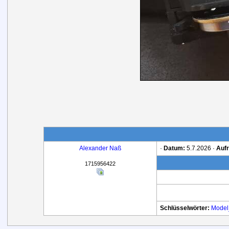
Alexander Naß
·
Datum:
5.7.2026 ·
Aufr
1715956422
Schlüsselwörter:
Model