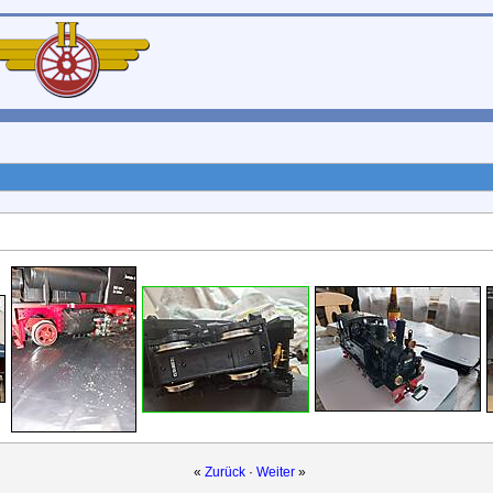
«
Zurück
·
Weiter
»