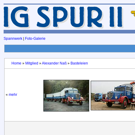
Spannwerk
|
Foto-Galerie
Home
»
Mitglied
»
Alexander Naß
»
Basteleien
«
mehr