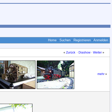
Home
·
Suchen
·
Registrieren
·
Anmelden
«
Zurück
·
Diashow
·
Weiter
»
mehr
»