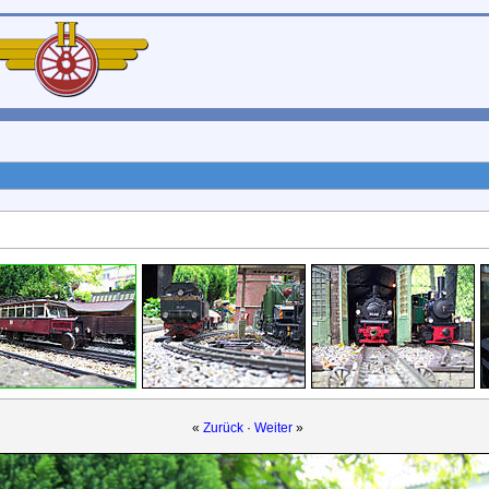
«
Zurück
·
Weiter
»