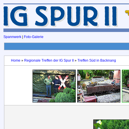
Spannwerk
|
Foto-Galerie
Home
»
Regionale Treffen der IG Spur II
»
Treffen Süd in Backnang