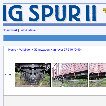
Spannwerk
|
Foto-Galerie
Home
»
Vorbilder
»
Güterwagen Hannover 17 646 (G 90)
«
mehr