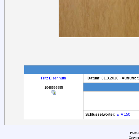
Fritz Eisenhuth
·
Datum:
31.8.2010 ·
Aufrufe:
5
1048536855
Schlüsselwörter:
ETA
150
Photo 
Copyrig