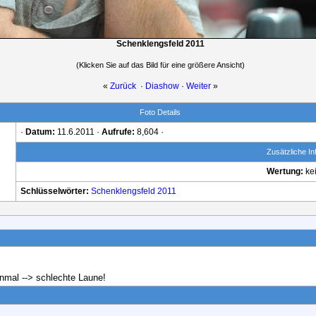
Schenklengsfeld 2011
(Klicken Sie auf das Bild für eine größere Ansicht)
«
Zurück
·
Diashow
·
Weiter
»
Foto Details
·
Datum:
11.6.2011 ·
Aufrufe:
8,604 ·
Zusätzliche In
Wertung:
ke
Schlüsselwörter:
Schenklengsfeld
2011
einmal --> schlechte Laune!