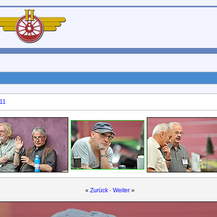
11
«
Zurück
·
Weiter
»