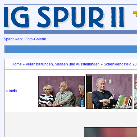
Spannwerk
|
Foto-Galerie
Home
»
Veranstaltungen, Messen und Ausstellungen
»
Schenklengsfeld 20
«
mehr