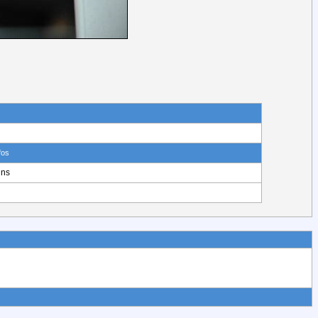
fos
ins