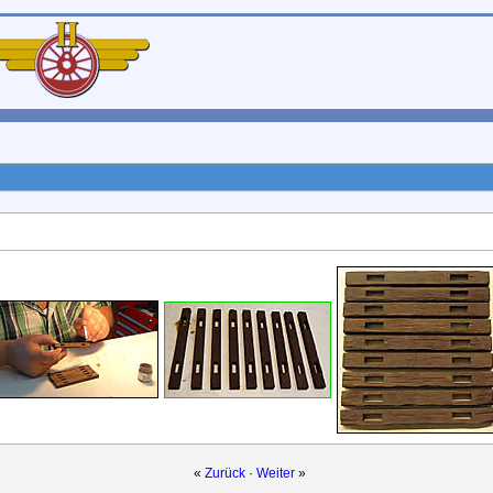
«
Zurück
·
Weiter
»