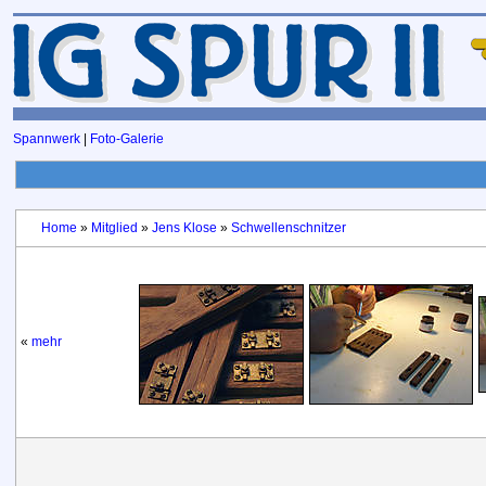
Spannwerk
|
Foto-Galerie
Home
»
Mitglied
»
Jens Klose
»
Schwellenschnitzer
«
mehr