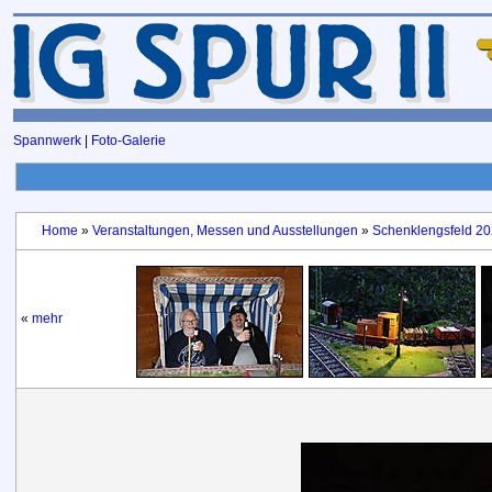
Spannwerk
|
Foto-Galerie
Home
»
Veranstaltungen, Messen und Ausstellungen
»
Schenklengsfeld 20
«
mehr