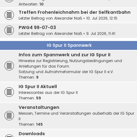
Antworten:
10
Treffen Frohenleichnahm bei der Selfkantbahn
Letzter Beitrag von
Alexander Naß
«
10. Jul 2026, 12:15
PWG4 99-07-03
Letzter Beitrag von
Alexander Naß
«
9. Jul 2026, 11:41
IG Spur II Spannwerk
Infos zum Spannwerk und zur IG Spur II
Hinweise zur Registrierung, Nutzungsbedingungen und
Anleitungen für das Forum.
Satzung und Aufnahmeformular der IG Spur II e.V.
Themen:
9
IG Spur II Aktuell
Interessantes aus der IG Spur II
Themen:
59
Veranstaltungen
Messen, Termine und Veranstaltungen außerhalb der IG Spur
II
Themen:
145
Downloads