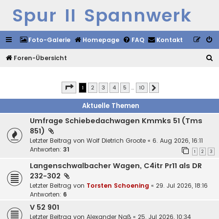
Spur II Spannwerk
Foto-Galerie
Homepage
FAQ
Kontakt
S
Foren-Übersicht
u
c
Seite
1
von
10
1
2
3
4
5
…
10
Nächste
h
Aktuelle Themen
e
Umfrage Schiebedachwagen Kmmks 51 (Tms
851)
Letzter Beitrag von
Wolf Dietrich Groote
«
6. Aug 2026, 16:11
Antworten:
31
1
2
3
Langenschwalbacher Wagen, C4itr Pr11 als DR
232-302
Letzter Beitrag von
Torsten Schoening
«
29. Jul 2026, 18:16
Antworten:
6
V 52 901
Letzter Beitrag von
Alexander Naß
«
25. Jul 2026, 10:34