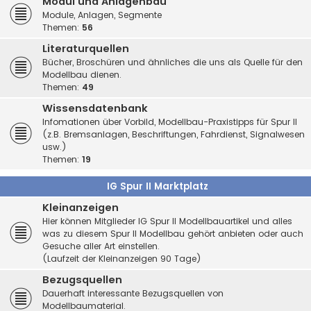
Modul und Anlagenbau
Module, Anlagen, Segmente
Themen:
56
Literaturquellen
Bücher, Broschüren und ähnliches die uns als Quelle für den
Modellbau dienen.
Themen:
49
Wissensdatenbank
Infomationen über Vorbild, Modellbau-Praxistipps für Spur II
(z.B. Bremsanlagen, Beschriftungen, Fahrdienst, Signalwesen
usw.)
Themen:
19
IG Spur II Marktplatz
Kleinanzeigen
Hier können Mitglieder IG Spur II Modellbauartikel und alles
was zu diesem Spur II Modellbau gehört anbieten oder auch
Gesuche aller Art einstellen.
(Laufzeit der Kleinanzeigen 90 Tage)
Bezugsquellen
Dauerhaft interessante Bezugsquellen von
Modellbaumaterial.