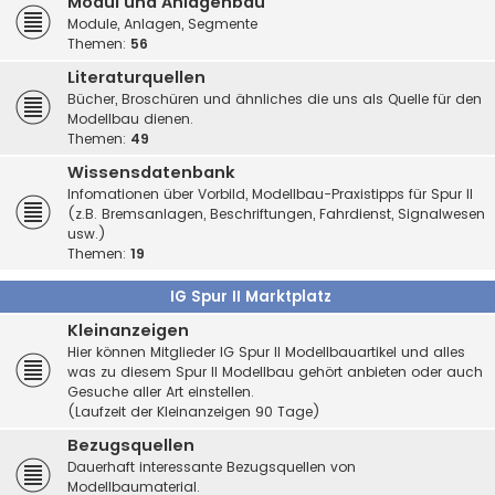
Modul und Anlagenbau
Module, Anlagen, Segmente
Themen:
56
Literaturquellen
Bücher, Broschüren und ähnliches die uns als Quelle für den
Modellbau dienen.
Themen:
49
Wissensdatenbank
Infomationen über Vorbild, Modellbau-Praxistipps für Spur II
(z.B. Bremsanlagen, Beschriftungen, Fahrdienst, Signalwesen
usw.)
Themen:
19
IG Spur II Marktplatz
Kleinanzeigen
Hier können Mitglieder IG Spur II Modellbauartikel und alles
was zu diesem Spur II Modellbau gehört anbieten oder auch
Gesuche aller Art einstellen.
(Laufzeit der Kleinanzeigen 90 Tage)
Bezugsquellen
Dauerhaft interessante Bezugsquellen von
Modellbaumaterial.