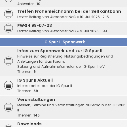
Antworten:
10
Treffen Frohenleichnahm bei der Selfkantbahn
Letzter Beitrag von
Alexander Naß
«
10. Jul 2026, 12:15
PWG4 99-07-03
Letzter Beitrag von
Alexander Naß
«
9. Jul 2026, 11:41
IG Spur II Spannwerk
Infos zum Spannwerk und zur IG Spur II
Hinweise zur Registrierung, Nutzungsbedingungen und
Anleitungen für das Forum.
Satzung und Aufnahmeformular der IG Spur II e.V.
Themen:
9
IG Spur II Aktuell
Interessantes aus der IG Spur II
Themen:
59
Veranstaltungen
Messen, Termine und Veranstaltungen außerhalb der IG Spur
II
Themen:
145
Downloads