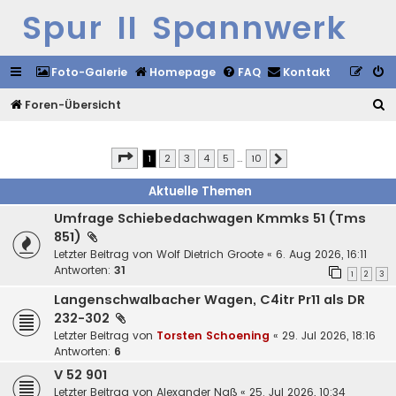
Spur II Spannwerk
Foto-Galerie
Homepage
FAQ
Kontakt
S
Foren-Übersicht
u
c
Seite
1
von
10
1
2
3
4
5
…
10
Nächste
h
Aktuelle Themen
e
Umfrage Schiebedachwagen Kmmks 51 (Tms
851)
Letzter Beitrag von
Wolf Dietrich Groote
«
6. Aug 2026, 16:11
Antworten:
31
1
2
3
Langenschwalbacher Wagen, C4itr Pr11 als DR
232-302
Letzter Beitrag von
Torsten Schoening
«
29. Jul 2026, 18:16
Antworten:
6
V 52 901
Letzter Beitrag von
Alexander Naß
«
25. Jul 2026, 10:34