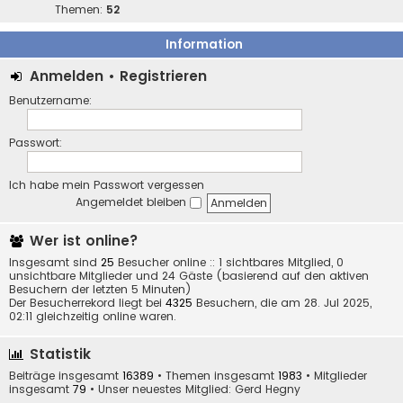
Themen:
52
Information
Anmelden
•
Registrieren
Benutzername:
Passwort:
Ich habe mein Passwort vergessen
Angemeldet bleiben
Wer ist online?
Insgesamt sind
25
Besucher online :: 1 sichtbares Mitglied, 0
unsichtbare Mitglieder und 24 Gäste (basierend auf den aktiven
Besuchern der letzten 5 Minuten)
Der Besucherrekord liegt bei
4325
Besuchern, die am 28. Jul 2025,
02:11 gleichzeitig online waren.
Statistik
Beiträge insgesamt
16389
• Themen insgesamt
1983
• Mitglieder
insgesamt
79
• Unser neuestes Mitglied:
Gerd Hegny