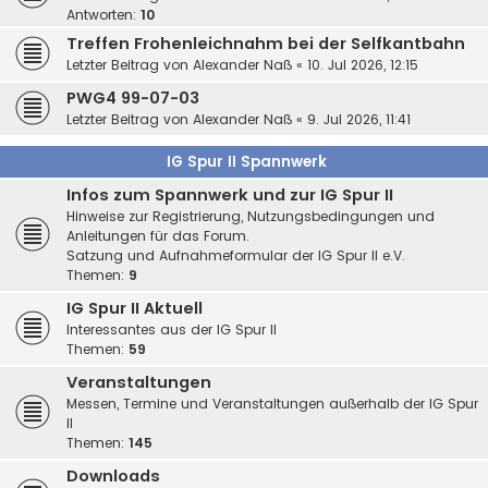
Antworten:
10
Treffen Frohenleichnahm bei der Selfkantbahn
Letzter Beitrag von
Alexander Naß
«
10. Jul 2026, 12:15
PWG4 99-07-03
Letzter Beitrag von
Alexander Naß
«
9. Jul 2026, 11:41
IG Spur II Spannwerk
Infos zum Spannwerk und zur IG Spur II
Hinweise zur Registrierung, Nutzungsbedingungen und
Anleitungen für das Forum.
Satzung und Aufnahmeformular der IG Spur II e.V.
Themen:
9
IG Spur II Aktuell
Interessantes aus der IG Spur II
Themen:
59
Veranstaltungen
Messen, Termine und Veranstaltungen außerhalb der IG Spur
II
Themen:
145
Downloads