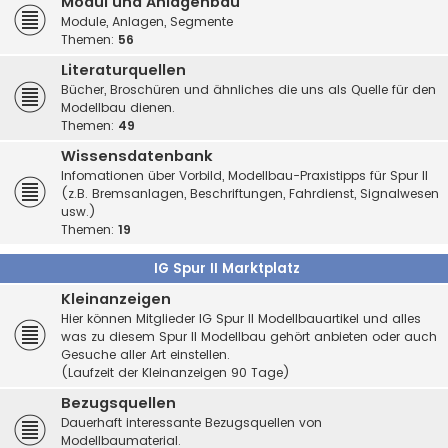
Modul und Anlagenbau
Module, Anlagen, Segmente
Themen:
56
Literaturquellen
Bücher, Broschüren und ähnliches die uns als Quelle für den
Modellbau dienen.
Themen:
49
Wissensdatenbank
Infomationen über Vorbild, Modellbau-Praxistipps für Spur II
(z.B. Bremsanlagen, Beschriftungen, Fahrdienst, Signalwesen
usw.)
Themen:
19
IG Spur II Marktplatz
Kleinanzeigen
Hier können Mitglieder IG Spur II Modellbauartikel und alles
was zu diesem Spur II Modellbau gehört anbieten oder auch
Gesuche aller Art einstellen.
(Laufzeit der Kleinanzeigen 90 Tage)
Bezugsquellen
Dauerhaft interessante Bezugsquellen von
Modellbaumaterial.