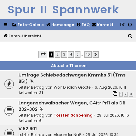
Spur II Spannwerk
Foto-Galerie
Homepage
FAQ
Kontakt
S
Foren-Übersicht
u
c
Seite
1
von
10
1
2
3
4
5
…
10
Nächste
h
Aktuelle Themen
e
Umfrage Schiebedachwagen Kmmks 51 (Tms
851)
Letzter Beitrag von
Wolf Dietrich Groote
«
6. Aug 2026, 16:11
Antworten:
31
1
2
3
Langenschwalbacher Wagen, C4itr Pr11 als DR
232-302
Letzter Beitrag von
Torsten Schoening
«
29. Jul 2026, 18:16
Antworten:
6
V 52 901
Letzter Beitrag von
Alexander Naß
«
25. Jul 2026, 10:34