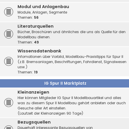
Modul und Anlagenbau
Module, Anlagen, Segmente
Themen:
56
Literaturquellen
Bücher, Broschüren und ähnliches die uns als Quelle für den
Modellbau dienen.
Themen:
49
Wissensdatenbank
Infomationen über Vorbild, Modellbau-Praxistipps für Spur II
(z.B. Bremsanlagen, Beschriftungen, Fahrdienst, Signalwesen
usw.)
Themen:
19
IG Spur II Marktplatz
Kleinanzeigen
Hier können Mitglieder IG Spur II Modellbauartikel und alles
was zu diesem Spur II Modellbau gehört anbieten oder auch
Gesuche aller Art einstellen.
(Laufzeit der Kleinanzeigen 90 Tage)
Bezugsquellen
Dauerhaft interessante Bezugsquellen von