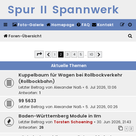
Spur II Spannwerk
Foto-Galerie
Homepage
FAQ
Kontakt
S
Foren-Übersicht
u
c
Seite
2
von
10
1
2
3
4
5
…
10
Vorherige
Nächste
h
Aktuelle Themen
e
Kuppelbaum für Wagen bei Rollbockverkehr
(Rollbockbahn)
Letzter Beitrag von
Alexander Naß
«
6. Jul 2026, 13:06
Antworten:
1
99 5633
Letzter Beitrag von
Alexander Naß
«
5. Jul 2026, 00:26
Baden-Württemberg Module in IIm
Letzter Beitrag von
Torsten Schoening
«
30. Jun 2026, 21:43
Antworten:
26
1
2