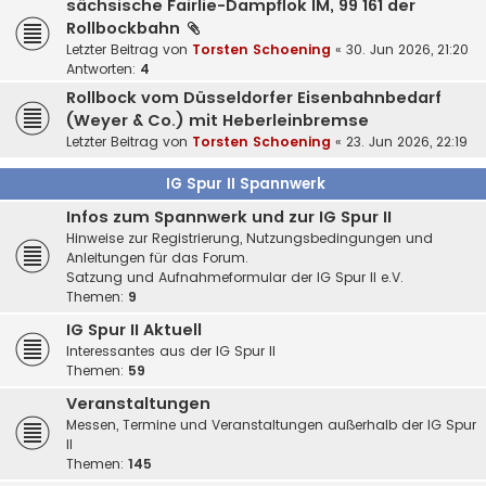
sächsische Fairlie-Dampflok IM, 99 161 der
Rollbockbahn
Letzter Beitrag von
Torsten Schoening
«
30. Jun 2026, 21:20
Antworten:
4
Rollbock vom Düsseldorfer Eisenbahnbedarf
(Weyer & Co.) mit Heberleinbremse
Letzter Beitrag von
Torsten Schoening
«
23. Jun 2026, 22:19
IG Spur II Spannwerk
Infos zum Spannwerk und zur IG Spur II
Hinweise zur Registrierung, Nutzungsbedingungen und
Anleitungen für das Forum.
Satzung und Aufnahmeformular der IG Spur II e.V.
Themen:
9
IG Spur II Aktuell
Interessantes aus der IG Spur II
Themen:
59
Veranstaltungen
Messen, Termine und Veranstaltungen außerhalb der IG Spur
II
Themen:
145