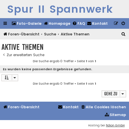
Spur II Spannwerk
Foto-Galerie
Homepage
FAQ
Kontakt
S
Foren-Übersicht
Suche
Aktive Themen
u
Aktive Themen
c
Zur erweiterten Suche
h
Die Suche ergab 0 Treffer • Seite
1
von
1
e
Es wurden keine passenden Ergebnisse gefunden.
Die Suche ergab 0 Treffer • Seite
1
von
1
Gehe zu
Foren-Übersicht
Kontakt
Alle Cookies löschen
Sitemap
Hosting bei
fidion GmbH