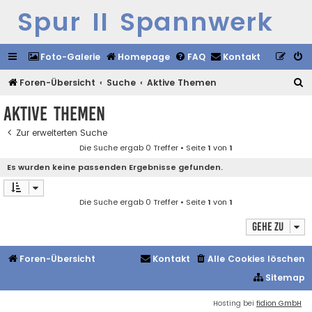
Spur II Spannwerk
Foto-Galerie
Homepage
FAQ
Kontakt
S
Foren-Übersicht
Suche
Aktive Themen
u
Aktive Themen
c
Zur erweiterten Suche
h
Die Suche ergab 0 Treffer • Seite
1
von
1
e
Es wurden keine passenden Ergebnisse gefunden.
Die Suche ergab 0 Treffer • Seite
1
von
1
Gehe zu
Foren-Übersicht
Kontakt
Alle Cookies löschen
Sitemap
Hosting bei
fidion GmbH