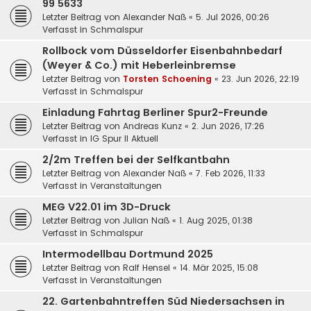
99 5633
Letzter Beitrag von
Alexander Naß
«
5. Jul 2026, 00:26
Verfasst in
Schmalspur
Rollbock vom Düsseldorfer Eisenbahnbedarf
(Weyer & Co.) mit Heberleinbremse
Letzter Beitrag von
Torsten Schoening
«
23. Jun 2026, 22:19
Verfasst in
Schmalspur
Einladung Fahrtag Berliner Spur2-Freunde
Letzter Beitrag von
Andreas Kunz
«
2. Jun 2026, 17:26
Verfasst in
IG Spur II Aktuell
2/2m Treffen bei der Selfkantbahn
Letzter Beitrag von
Alexander Naß
«
7. Feb 2026, 11:33
Verfasst in
Veranstaltungen
MEG V22.01 im 3D-Druck
Letzter Beitrag von
Julian Naß
«
1. Aug 2025, 01:38
Verfasst in
Schmalspur
Intermodellbau Dortmund 2025
Letzter Beitrag von
Ralf Hensel
«
14. Mär 2025, 15:08
Verfasst in
Veranstaltungen
22. Gartenbahntreffen Süd Niedersachsen in