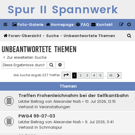
Spur II Spannwerk
Foto-Galerie
Homepage
FAQ
Kontakt
S
Foren-Übersicht
Suche
Unbeantwortete Themen
u
Unbeantwortete Themen
c
Zur erweiterten Suche
h
Suche
Erweiterte Suche
e
Seite
1
von
16
Die Suche ergab 227 Treffer
1
2
3
4
5
…
16
Nächste
Themen
Treffen Frohenleichnahm bei der Selfkantbahn
Letzter Beitrag von
Alexander Naß
«
10. Jul 2026, 12:15
Verfasst in
Veranstaltungen
PWG4 99-07-03
Letzter Beitrag von
Alexander Naß
«
9. Jul 2026, 11:41
Verfasst in
Schmalspur