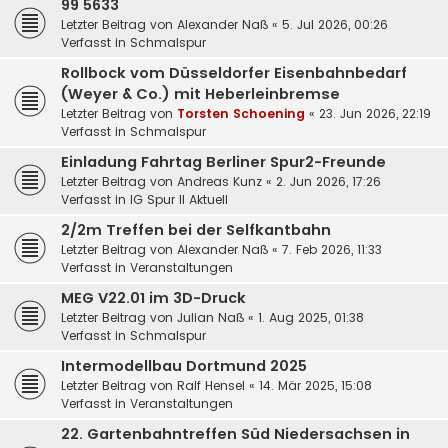
99 5633
Letzter Beitrag von
Alexander Naß
«
5. Jul 2026, 00:26
Verfasst in
Schmalspur
Rollbock vom Düsseldorfer Eisenbahnbedarf
(Weyer & Co.) mit Heberleinbremse
Letzter Beitrag von
Torsten Schoening
«
23. Jun 2026, 22:19
Verfasst in
Schmalspur
Einladung Fahrtag Berliner Spur2-Freunde
Letzter Beitrag von
Andreas Kunz
«
2. Jun 2026, 17:26
Verfasst in
IG Spur II Aktuell
2/2m Treffen bei der Selfkantbahn
Letzter Beitrag von
Alexander Naß
«
7. Feb 2026, 11:33
Verfasst in
Veranstaltungen
MEG V22.01 im 3D-Druck
Letzter Beitrag von
Julian Naß
«
1. Aug 2025, 01:38
Verfasst in
Schmalspur
Intermodellbau Dortmund 2025
Letzter Beitrag von
Ralf Hensel
«
14. Mär 2025, 15:08
Verfasst in
Veranstaltungen
22. Gartenbahntreffen Süd Niedersachsen in