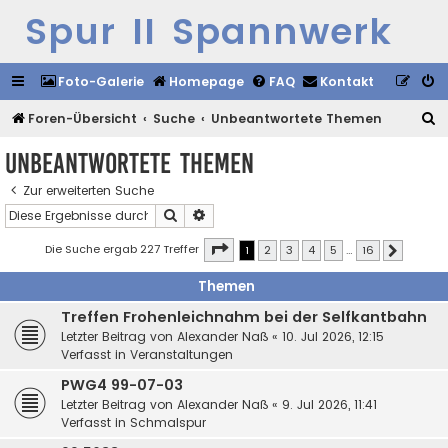
Spur II Spannwerk
Foto-Galerie
Homepage
FAQ
Kontakt
S
Foren-Übersicht
Suche
Unbeantwortete Themen
u
Unbeantwortete Themen
c
Zur erweiterten Suche
h
Suche
Erweiterte Suche
e
Seite
1
von
16
Die Suche ergab 227 Treffer
1
2
3
4
5
…
16
Nächste
Themen
Treffen Frohenleichnahm bei der Selfkantbahn
Letzter Beitrag von
Alexander Naß
«
10. Jul 2026, 12:15
Verfasst in
Veranstaltungen
PWG4 99-07-03
Letzter Beitrag von
Alexander Naß
«
9. Jul 2026, 11:41
Verfasst in
Schmalspur