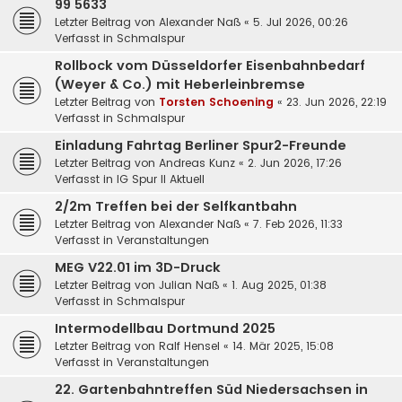
99 5633
Letzter Beitrag von
Alexander Naß
«
5. Jul 2026, 00:26
Verfasst in
Schmalspur
Rollbock vom Düsseldorfer Eisenbahnbedarf
(Weyer & Co.) mit Heberleinbremse
Letzter Beitrag von
Torsten Schoening
«
23. Jun 2026, 22:19
Verfasst in
Schmalspur
Einladung Fahrtag Berliner Spur2-Freunde
Letzter Beitrag von
Andreas Kunz
«
2. Jun 2026, 17:26
Verfasst in
IG Spur II Aktuell
2/2m Treffen bei der Selfkantbahn
Letzter Beitrag von
Alexander Naß
«
7. Feb 2026, 11:33
Verfasst in
Veranstaltungen
MEG V22.01 im 3D-Druck
Letzter Beitrag von
Julian Naß
«
1. Aug 2025, 01:38
Verfasst in
Schmalspur
Intermodellbau Dortmund 2025
Letzter Beitrag von
Ralf Hensel
«
14. Mär 2025, 15:08
Verfasst in
Veranstaltungen
22. Gartenbahntreffen Süd Niedersachsen in