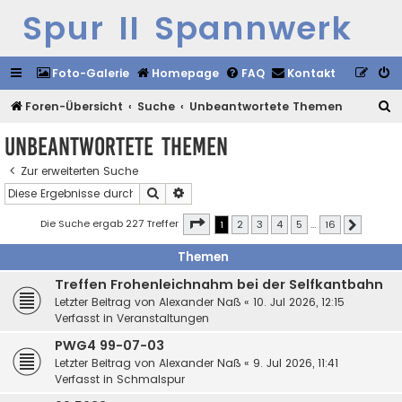
Spur II Spannwerk
Foto-Galerie
Homepage
FAQ
Kontakt
S
Foren-Übersicht
Suche
Unbeantwortete Themen
u
Unbeantwortete Themen
c
Zur erweiterten Suche
h
Suche
Erweiterte Suche
e
Seite
1
von
16
Die Suche ergab 227 Treffer
1
2
3
4
5
…
16
Nächste
Themen
Treffen Frohenleichnahm bei der Selfkantbahn
Letzter Beitrag von
Alexander Naß
«
10. Jul 2026, 12:15
Verfasst in
Veranstaltungen
PWG4 99-07-03
Letzter Beitrag von
Alexander Naß
«
9. Jul 2026, 11:41
Verfasst in
Schmalspur