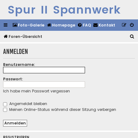
Spur II Spannwerk
Foto-Galerie
Homepage
FAQ
Kontakt
S
Foren-Übersicht
u
Anmelden
c
h
Benutzername:
e
Passwort:
Ich habe mein Passwort vergessen
Angemeldet bleiben
Meinen Online-Status während dieser Sitzung verbergen
REGISTRIEREN