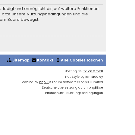
rledigt und ermöglicht dir, auf weitere Funktionen
te bitte unsere Nutzungsbedingungen und die
iesem Board bewegst.
Sitemap
Kontakt
Alle Cookies löschen
Hosting bei
fidion GmbH
Flat Style by
Ian Bradley
Powered by
phpBB
® Forum Software © phpBB Limited
Deutsche Übersetzung durch
phpBB.de
Datenschutz
|
Nutzungsbedingungen