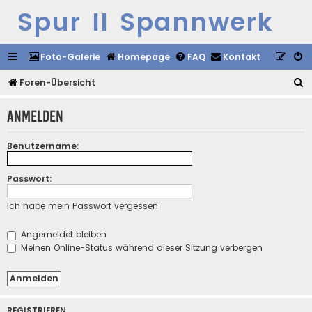
Spur II Spannwerk
Foto-Galerie
Homepage
FAQ
Kontakt
S
Foren-Übersicht
u
Anmelden
c
h
Benutzername:
e
Passwort:
Ich habe mein Passwort vergessen
Angemeldet bleiben
Meinen Online-Status während dieser Sitzung verbergen
REGISTRIEREN