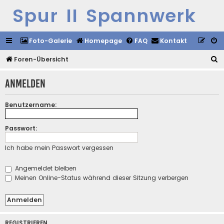
Spur II Spannwerk
Foto-Galerie
Homepage
FAQ
Kontakt
S
Foren-Übersicht
u
Anmelden
c
h
Benutzername:
e
Passwort:
Ich habe mein Passwort vergessen
Angemeldet bleiben
Meinen Online-Status während dieser Sitzung verbergen
REGISTRIEREN