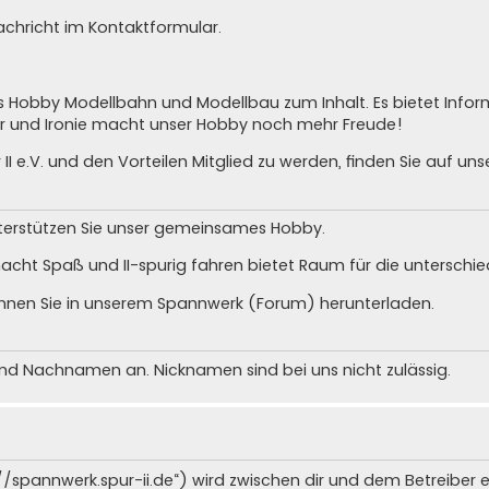
achricht im Kontaktformular
.
as Hobby Modellbahn und Modellbau zum Inhalt. Es bietet Info
mor und Ironie macht unser Hobby noch mehr Freude!
II e.V. und den Vorteilen Mitglied zu werden, finden Sie auf uns
nterstützen Sie unser gemeinsames Hobby.
acht Spaß und II-spurig fahren bietet Raum für die unterschie
nnen Sie in unserem
Spannwerk (Forum) herunterladen
.
und Nachnamen an. Nicknamen sind bei uns nicht zulässig.
s://spannwerk.spur-ii.de“) wird zwischen dir und dem Betreiber