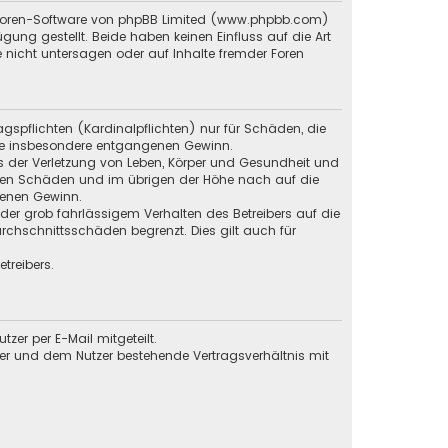
en Foren-Software von phpBB Limited (www.phpbb.com)
g gestellt. Beide haben keinen Einfluss auf die Art
 nicht untersagen oder auf Inhalte fremder Foren
gspflichten (Kardinalpflichten) nur für Schäden, die
 wie insbesondere entgangenen Gewinn.
s der Verletzung von Leben, Körper und Gesundheit und
baren Schäden und im übrigen der Höhe nach auf die
genen Gewinn.
der grob fahrlässigem Verhalten des Betreibers auf die
chschnittsschäden begrenzt. Dies gilt auch für
treibers.
er per E-Mail mitgeteilt.
ber und dem Nutzer bestehende Vertragsverhältnis mit