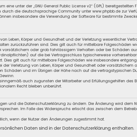
m eine unter der „
GNU General Public License v2
“ (GPL) bereitgestellt
 durch die deutschsprachige Community unter www.phpbb.de zur Verfügun
 können insbesondere die Verwendung der Software für bestimmte Zwecke
 von Leben, Körper und Gesundheit und der Verletzung wesentlicher Vertra
halten zurückzuführen sind. Dies gilt auch für mittelbare Folgeschäden
i vorsätzlichem oder grob fahrlässigem Verhalten oder bei Schäden au
Kardinalpflichten) auf die bei Vertragsschluss typischerweise vorherseh
t. Dies gilt auch für mittelbare Folgeschäden wie insbesondere entgan
i der Verletzung von Leben, Körper und Gesundheit oder vorsätzlichem o
en Schäden und im Übrigen der Höhe nach auf die vertragstypischen Dur
Gewinn.
sinngemäß auch zugunsten der Mitarbeiter und Erfüllungsgehilfen des Be
onalem Recht bleiben unberührt.
ungen und die Datenschutzerklärung zu ändern. Die Änderung wird dem Nutz
ersprechen. Im Falle des Widerspruchs erlischt das zwischen dem Betrei
dlich, wenn der Nutzer den Änderungen zugestimmt hat.
önlichen Daten sind in der Datenschutzerklärung enthalten.