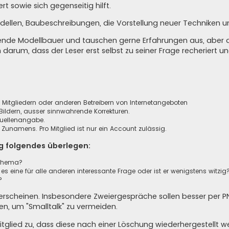
t sowie sich gegenseitig hilft.
dellen, Baubeschreibungen, die Vorstellung neuer Techniken u
agende Modellbauer und tauschen gerne Erfahrungen aus, aber 
n darum, dass der Leser erst selbst zu seiner Frage recheriert 
n, Mitgliedern oder anderen Betreibern von Internetangeboten
ildern, ausser sinnwahrende Korrekturen.
Quellenangabe.
unamens. Pro Mitglied ist nur ein Account zulässig.
ag folgendes überlegen:
sthema?
 es eine für alle anderen interessante Frage oder ist er wenigstens witzig
?
cht erscheinen. Insbesondere Zweiergespräche sollen besser per 
n, um "Smalltalk" zu vermeiden.
glied zu, dass diese nach einer Löschung wiederhergestellt w