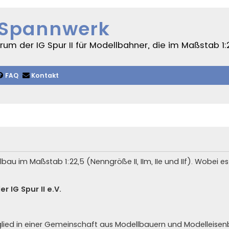
 Spannwerk
um der IG Spur II für Modellbahner, die im Maßstab 1:
FAQ
Kontakt
au im Maßstab 1:22,5 (Nenngröße II, IIm, IIe und IIf). Wobei 
r IG Spur II e.V.
t Mitglied in einer Gemeinschaft aus Modellbauern und Modelleis