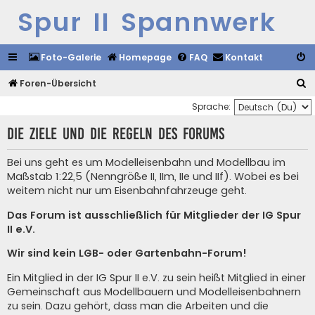
Spur II Spannwerk
Foto-Galerie
Homepage
FAQ
Kontakt
S
Foren-Übersicht
u
Sprache:
c
Die Ziele und die Regeln des Forums
h
e
Bei uns geht es um Modelleisenbahn und Modellbau im
Maßstab 1:22,5 (Nenngröße II, IIm, IIe und IIf). Wobei es bei
weitem nicht nur um Eisenbahnfahrzeuge geht.
Das Forum ist ausschließlich für Mitglieder der IG Spur
II e.V.
Wir sind kein LGB- oder Gartenbahn-Forum!
Ein Mitglied in der IG Spur II e.V. zu sein heißt Mitglied in einer
Gemeinschaft aus Modellbauern und Modelleisenbahnern
zu sein. Dazu gehört, dass man die Arbeiten und die