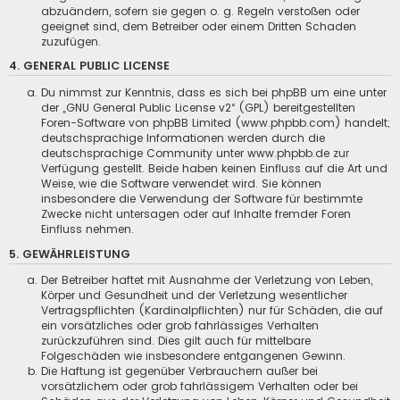
abzuändern, sofern sie gegen o. g. Regeln verstoßen oder
geeignet sind, dem Betreiber oder einem Dritten Schaden
zuzufügen.
4. GENERAL PUBLIC LICENSE
Du nimmst zur Kenntnis, dass es sich bei phpBB um eine unter
der „
GNU General Public License v2
“ (GPL) bereitgestellten
Foren-Software von phpBB Limited (www.phpbb.com) handelt;
deutschsprachige Informationen werden durch die
deutschsprachige Community unter www.phpbb.de zur
Verfügung gestellt. Beide haben keinen Einfluss auf die Art und
Weise, wie die Software verwendet wird. Sie können
insbesondere die Verwendung der Software für bestimmte
Zwecke nicht untersagen oder auf Inhalte fremder Foren
Einfluss nehmen.
5. GEWÄHRLEISTUNG
Der Betreiber haftet mit Ausnahme der Verletzung von Leben,
Körper und Gesundheit und der Verletzung wesentlicher
Vertragspflichten (Kardinalpflichten) nur für Schäden, die auf
ein vorsätzliches oder grob fahrlässiges Verhalten
zurückzuführen sind. Dies gilt auch für mittelbare
Folgeschäden wie insbesondere entgangenen Gewinn.
Die Haftung ist gegenüber Verbrauchern außer bei
vorsätzlichem oder grob fahrlässigem Verhalten oder bei