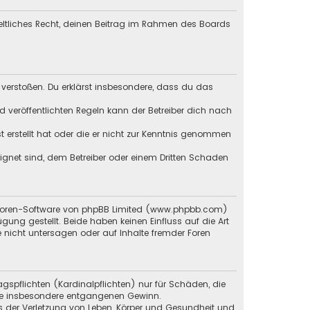
geltliches Recht, deinen Beitrag im Rahmen des Boards
en verstoßen. Du erklärst insbesondere, dass du das
veröffentlichten Regeln kann der Betreiber dich nach
st erstellt hat oder die er nicht zur Kenntnis genommen
eignet sind, dem Betreiber oder einem Dritten Schaden
en Foren-Software von phpBB Limited (www.phpbb.com)
g gestellt. Beide haben keinen Einfluss auf die Art
 nicht untersagen oder auf Inhalte fremder Foren
gspflichten (Kardinalpflichten) nur für Schäden, die
 wie insbesondere entgangenen Gewinn.
s der Verletzung von Leben, Körper und Gesundheit und