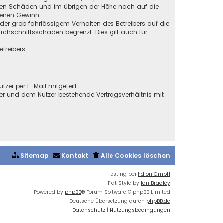
baren Schäden und im übrigen der Höhe nach auf die
genen Gewinn.
der grob fahrlässigem Verhalten des Betreibers auf die
chschnittsschäden begrenzt. Dies gilt auch für
treibers.
er per E-Mail mitgeteilt.
ber und dem Nutzer bestehende Vertragsverhältnis mit
Sitemap
Kontakt
Alle Cookies löschen
Hosting bei
fidion GmbH
Flat Style by
Ian Bradley
Powered by
phpBB
® Forum Software © phpBB Limited
Deutsche Übersetzung durch
phpBB.de
Datenschutz
|
Nutzungsbedingungen