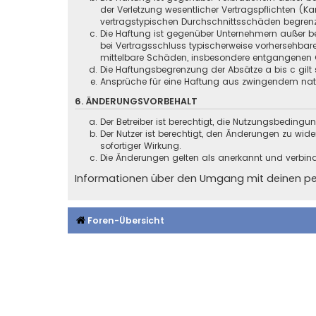
der Verletzung wesentlicher Vertragspflichten (
vertragstypischen Durchschnittsschäden begrenz
Die Haftung ist gegenüber Unternehmern außer be
bei Vertragsschluss typischerweise vorhersehbar
mittelbare Schäden, insbesondere entgangenen 
Die Haftungsbegrenzung der Absätze a bis c gilt 
Ansprüche für eine Haftung aus zwingendem nati
6. ÄNDERUNGSVORBEHALT
Der Betreiber ist berechtigt, die Nutzungsbeding
Der Nutzer ist berechtigt, den Änderungen zu wid
sofortiger Wirkung.
Die Änderungen gelten als anerkannt und verbin
Informationen über den Umgang mit deinen pers
Foren-Übersicht