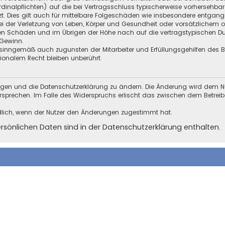
Kardinalpflichten) auf die bei Vertragsschluss typischerweise vorherseh
t. Dies gilt auch für mittelbare Folgeschäden wie insbesondere entgan
i der Verletzung von Leben, Körper und Gesundheit oder vorsätzlichem o
en Schäden und im Übrigen der Höhe nach auf die vertragstypischen Dur
Gewinn.
sinngemäß auch zugunsten der Mitarbeiter und Erfüllungsgehilfen des Be
onalem Recht bleiben unberührt.
ungen und die Datenschutzerklärung zu ändern. Die Änderung wird dem Nutz
ersprechen. Im Falle des Widerspruchs erlischt das zwischen dem Betrei
dlich, wenn der Nutzer den Änderungen zugestimmt hat.
önlichen Daten sind in der Datenschutzerklärung enthalten.