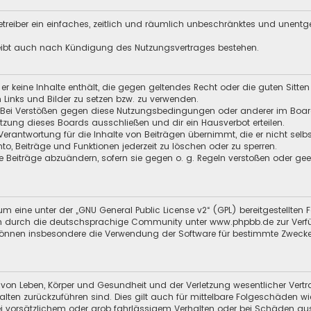
 Betreiber ein einfaches, zeitlich und räumlich unbeschränktes und unent
leibt auch nach Kündigung des Nutzungsvertrages bestehen.
s er keine Inhalte enthält, die gegen geltendes Recht oder die guten Sitt
n Links und Bilder zu setzen bzw. zu verwenden.
 Bei Verstößen gegen diese Nutzungsbedingungen oder anderer im Board 
ung dieses Boards ausschließen und dir ein Hausverbot erteilen.
Verantwortung für die Inhalte von Beiträgen übernimmt, die er nicht selb
nto, Beiträge und Funktionen jederzeit zu löschen oder zu sperren.
e Beiträge abzuändern, sofern sie gegen o. g. Regeln verstoßen oder ge
m eine unter der „
GNU General Public License v2
“ (GPL) bereitgestellt
 durch die deutschsprachige Community unter www.phpbb.de zur Verfügun
 können insbesondere die Verwendung der Software für bestimmte Zwecke
 von Leben, Körper und Gesundheit und der Verletzung wesentlicher Vertra
halten zurückzuführen sind. Dies gilt auch für mittelbare Folgeschäden
i vorsätzlichem oder grob fahrlässigem Verhalten oder bei Schäden au