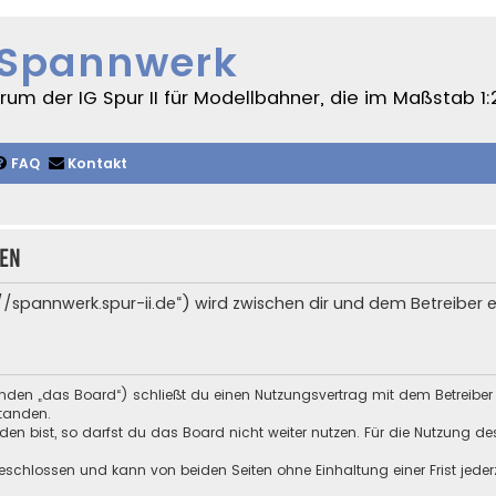
 Spannwerk
um der IG Spur II für Modellbahner, die im Maßstab 1:
FAQ
Kontakt
gen
s://spannwerk.spur-ii.de“) wird zwischen dir und dem Betreiber
enden „das Board“) schließt du einen Nutzungsvertrag mit dem Betreiber
tanden.
n bist, so darfst du das Board nicht weiter nutzen. Für die Nutzung des 
schlossen und kann von beiden Seiten ohne Einhaltung einer Frist jeder