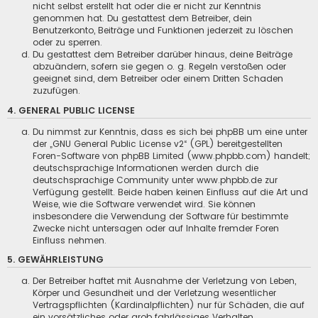
nicht selbst erstellt hat oder die er nicht zur Kenntnis
genommen hat. Du gestattest dem Betreiber, dein
Benutzerkonto, Beiträge und Funktionen jederzeit zu löschen
oder zu sperren.
Du gestattest dem Betreiber darüber hinaus, deine Beiträge
abzuändern, sofern sie gegen o. g. Regeln verstoßen oder
geeignet sind, dem Betreiber oder einem Dritten Schaden
zuzufügen.
4. GENERAL PUBLIC LICENSE
Du nimmst zur Kenntnis, dass es sich bei phpBB um eine unter
der „
GNU General Public License v2
“ (GPL) bereitgestellten
Foren-Software von phpBB Limited (www.phpbb.com) handelt;
deutschsprachige Informationen werden durch die
deutschsprachige Community unter www.phpbb.de zur
Verfügung gestellt. Beide haben keinen Einfluss auf die Art und
Weise, wie die Software verwendet wird. Sie können
insbesondere die Verwendung der Software für bestimmte
Zwecke nicht untersagen oder auf Inhalte fremder Foren
Einfluss nehmen.
5. GEWÄHRLEISTUNG
Der Betreiber haftet mit Ausnahme der Verletzung von Leben,
Körper und Gesundheit und der Verletzung wesentlicher
Vertragspflichten (Kardinalpflichten) nur für Schäden, die auf
ein vorsätzliches oder grob fahrlässiges Verhalten