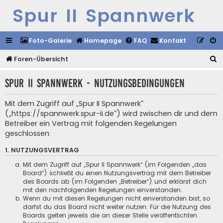
Spur II Spannwerk
Foto-Galerie
Homepage
FAQ
Kontakt
S
Foren-Übersicht
u
Spur II Spannwerk - Nutzungsbedingungen
c
h
Mit dem Zugriff auf „Spur II Spannwerk“
e
(„https://spannwerk.spur-ii.de“) wird zwischen dir und dem
Betreiber ein Vertrag mit folgenden Regelungen
geschlossen:
1. NUTZUNGSVERTRAG
Mit dem Zugriff auf „Spur II Spannwerk“ (im Folgenden „das
Board“) schließt du einen Nutzungsvertrag mit dem Betreiber
des Boards ab (im Folgenden „Betreiber“) und erklärst dich
mit den nachfolgenden Regelungen einverstanden.
Wenn du mit diesen Regelungen nicht einverstanden bist, so
darfst du das Board nicht weiter nutzen. Für die Nutzung des
Boards gelten jeweils die an dieser Stelle veröffentlichten