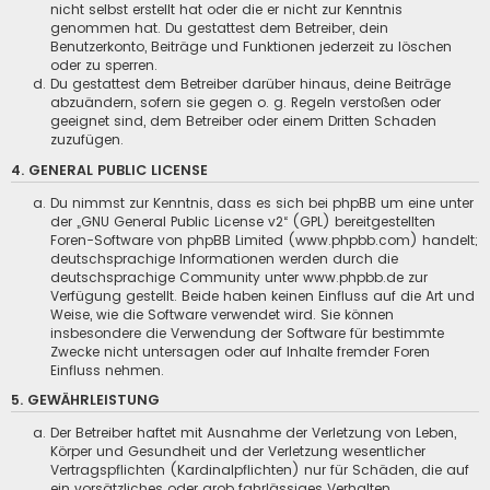
nicht selbst erstellt hat oder die er nicht zur Kenntnis
genommen hat. Du gestattest dem Betreiber, dein
Benutzerkonto, Beiträge und Funktionen jederzeit zu löschen
oder zu sperren.
Du gestattest dem Betreiber darüber hinaus, deine Beiträge
abzuändern, sofern sie gegen o. g. Regeln verstoßen oder
geeignet sind, dem Betreiber oder einem Dritten Schaden
zuzufügen.
4. GENERAL PUBLIC LICENSE
Du nimmst zur Kenntnis, dass es sich bei phpBB um eine unter
der „
GNU General Public License v2
“ (GPL) bereitgestellten
Foren-Software von phpBB Limited (www.phpbb.com) handelt;
deutschsprachige Informationen werden durch die
deutschsprachige Community unter www.phpbb.de zur
Verfügung gestellt. Beide haben keinen Einfluss auf die Art und
Weise, wie die Software verwendet wird. Sie können
insbesondere die Verwendung der Software für bestimmte
Zwecke nicht untersagen oder auf Inhalte fremder Foren
Einfluss nehmen.
5. GEWÄHRLEISTUNG
Der Betreiber haftet mit Ausnahme der Verletzung von Leben,
Körper und Gesundheit und der Verletzung wesentlicher
Vertragspflichten (Kardinalpflichten) nur für Schäden, die auf
ein vorsätzliches oder grob fahrlässiges Verhalten