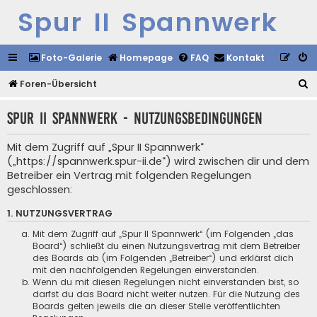
Spur II Spannwerk
Foto-Galerie
Homepage
FAQ
Kontakt
S
Foren-Übersicht
u
Spur II Spannwerk - Nutzungsbedingungen
c
h
Mit dem Zugriff auf „Spur II Spannwerk“
e
(„https://spannwerk.spur-ii.de“) wird zwischen dir und dem
Betreiber ein Vertrag mit folgenden Regelungen
geschlossen:
1. NUTZUNGSVERTRAG
Mit dem Zugriff auf „Spur II Spannwerk“ (im Folgenden „das
Board“) schließt du einen Nutzungsvertrag mit dem Betreiber
des Boards ab (im Folgenden „Betreiber“) und erklärst dich
mit den nachfolgenden Regelungen einverstanden.
Wenn du mit diesen Regelungen nicht einverstanden bist, so
darfst du das Board nicht weiter nutzen. Für die Nutzung des
Boards gelten jeweils die an dieser Stelle veröffentlichten