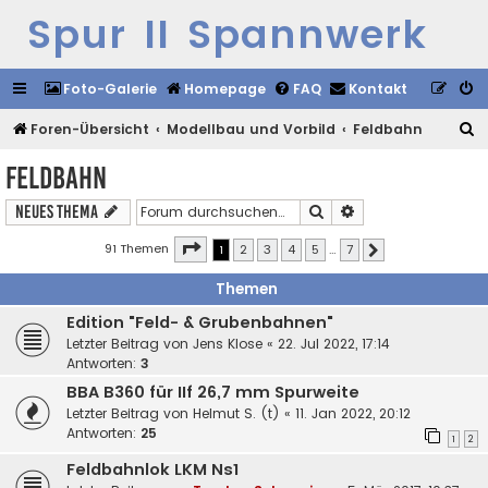
Spur II Spannwerk
Foto-Galerie
Homepage
FAQ
Kontakt
S
Foren-Übersicht
Modellbau und Vorbild
Feldbahn
u
Feldbahn
c
Suche
Erweiterte Suche
Neues Thema
h
e
Seite
1
von
7
91 Themen
1
2
3
4
5
…
7
Nächste
Themen
Edition "Feld- & Grubenbahnen"
Letzter Beitrag von
Jens Klose
«
22. Jul 2022, 17:14
Antworten:
3
BBA B360 für IIf 26,7 mm Spurweite
Letzter Beitrag von
Helmut S. (t)
«
11. Jan 2022, 20:12
Antworten:
25
1
2
Feldbahnlok LKM Ns1