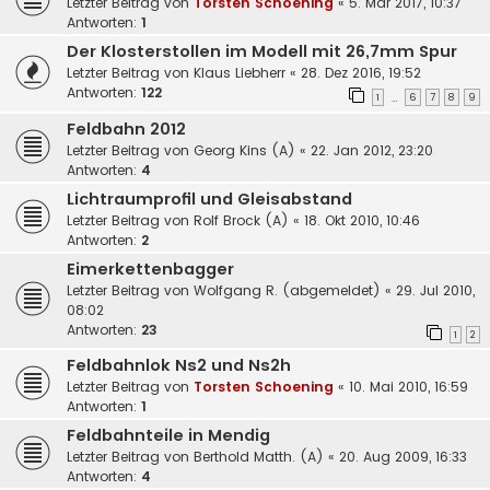
Letzter Beitrag von
Torsten Schoening
«
5. Mär 2017, 10:37
Antworten:
1
Der Klosterstollen im Modell mit 26,7mm Spur
Letzter Beitrag von
Klaus Liebherr
«
28. Dez 2016, 19:52
Antworten:
122
1
6
7
8
9
…
Feldbahn 2012
Letzter Beitrag von
Georg Kins (A)
«
22. Jan 2012, 23:20
Antworten:
4
Lichtraumprofil und Gleisabstand
Letzter Beitrag von
Rolf Brock (A)
«
18. Okt 2010, 10:46
Antworten:
2
Eimerkettenbagger
Letzter Beitrag von
Wolfgang R. (abgemeldet)
«
29. Jul 2010,
08:02
Antworten:
23
1
2
Feldbahnlok Ns2 und Ns2h
Letzter Beitrag von
Torsten Schoening
«
10. Mai 2010, 16:59
Antworten:
1
Feldbahnteile in Mendig
Letzter Beitrag von
Berthold Matth. (A)
«
20. Aug 2009, 16:33
Antworten:
4