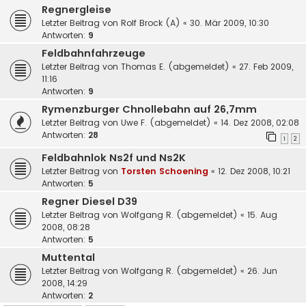
Regnergleise
Letzter Beitrag von
Rolf Brock (A)
«
30. Mär 2009, 10:30
Antworten:
9
Feldbahnfahrzeuge
Letzter Beitrag von
Thomas E. (abgemeldet)
«
27. Feb 2009,
11:16
Antworten:
9
Rymenzburger Chnollebahn auf 26,7mm
Letzter Beitrag von
Uwe F. (abgemeldet)
«
14. Dez 2008, 02:08
Antworten:
28
1
2
Feldbahnlok Ns2f und Ns2K
Letzter Beitrag von
Torsten Schoening
«
12. Dez 2008, 10:21
Antworten:
5
Regner Diesel D39
Letzter Beitrag von
Wolfgang R. (abgemeldet)
«
15. Aug
2008, 08:28
Antworten:
5
Muttental
Letzter Beitrag von
Wolfgang R. (abgemeldet)
«
26. Jun
2008, 14:29
Antworten:
2