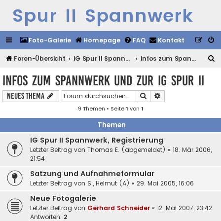
Spur II Spannwerk
Foto-Galerie
Homepage
FAQ
Kontakt
S
Foren-Übersicht
IG Spur II Spannwerk
Infos zum Spannwerk und zur IG Spur II
u
Infos zum Spannwerk und zur IG Spur II
c
Suche
Erweiterte Suche
Neues Thema
h
9 Themen • Seite
1
von
1
e
Themen
IG Spur II Spannwerk, Registrierung
Letzter Beitrag von
Thomas E. (abgemeldet)
«
18. Mär 2006,
21:54
Satzung und Aufnahmeformular
Letzter Beitrag von
S., Helmut (A)
«
29. Mai 2005, 16:06
Neue Fotogalerie
Letzter Beitrag von
Gerhard Schneider
«
12. Mai 2007, 23:42
Antworten:
2