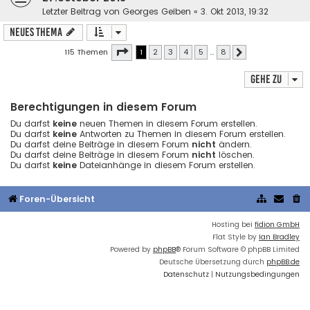
Letzter Beitrag von
Georges Geiben
«
3. Okt 2013, 19:32
Neues Thema
Seite
1
von
8
115 Themen
1
2
3
4
5
…
8
Nächste
Gehe zu
Berechtigungen in diesem Forum
Du darfst
keine
neuen Themen in diesem Forum erstellen.
Du darfst
keine
Antworten zu Themen in diesem Forum erstellen.
Du darfst deine Beiträge in diesem Forum
nicht
ändern.
Du darfst deine Beiträge in diesem Forum
nicht
löschen.
Du darfst
keine
Dateianhänge in diesem Forum erstellen.
Foren-Übersicht
Hosting bei
fidion GmbH
Flat Style by
Ian Bradley
Powered by
phpBB
® Forum Software © phpBB Limited
Deutsche Übersetzung durch
phpBB.de
Datenschutz
|
Nutzungsbedingungen