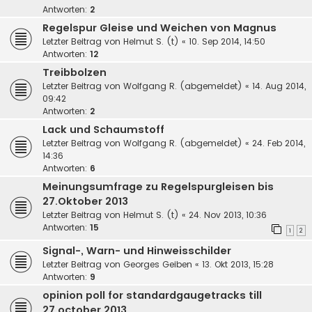
Antworten:
2
Regelspur Gleise und Weichen von Magnus
Letzter Beitrag von
Helmut S. (t)
«
10. Sep 2014, 14:50
Antworten:
12
Treibbolzen
Letzter Beitrag von
Wolfgang R. (abgemeldet)
«
14. Aug 2014,
09:42
Antworten:
2
Lack und Schaumstoff
Letzter Beitrag von
Wolfgang R. (abgemeldet)
«
24. Feb 2014,
14:36
Antworten:
6
Meinungsumfrage zu Regelspurgleisen bis
27.Oktober 2013
Letzter Beitrag von
Helmut S. (t)
«
24. Nov 2013, 10:36
Antworten:
15
1
2
Signal-, Warn- und Hinweisschilder
Letzter Beitrag von
Georges Geiben
«
13. Okt 2013, 15:28
Antworten:
9
opinion poll for standardgaugetracks till
27.october 2013