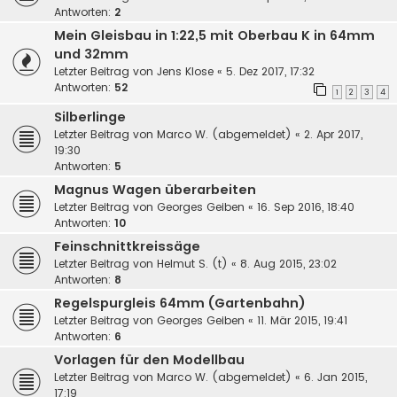
Antworten:
2
Mein Gleisbau in 1:22,5 mit Oberbau K in 64mm
und 32mm
Letzter Beitrag von
Jens Klose
«
5. Dez 2017, 17:32
Antworten:
52
1
2
3
4
Silberlinge
Letzter Beitrag von
Marco W. (abgemeldet)
«
2. Apr 2017,
19:30
Antworten:
5
Magnus Wagen überarbeiten
Letzter Beitrag von
Georges Geiben
«
16. Sep 2016, 18:40
Antworten:
10
Feinschnittkreissäge
Letzter Beitrag von
Helmut S. (t)
«
8. Aug 2015, 23:02
Antworten:
8
Regelspurgleis 64mm (Gartenbahn)
Letzter Beitrag von
Georges Geiben
«
11. Mär 2015, 19:41
Antworten:
6
Vorlagen für den Modellbau
Letzter Beitrag von
Marco W. (abgemeldet)
«
6. Jan 2015,
17:19