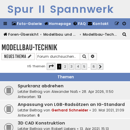
Spur II Spannwerk
Foto-Galerie
Homepage
FAQ
Kontakt
S
Foren-Übersicht
Modellbau und Vorbild
Modellbau-Technik
u
Modellbau-Technik
c
Suche
Erweiterte Suche
Neues Thema
h
e
Seite
1
von
8
115 Themen
1
2
3
4
5
…
8
Nächste
Themen
Spurkranz abdrehen
Letzter Beitrag von
Alexander Naß
«
28. Apr 2026, 11:50
Antworten:
13
Anpassung von LGB-Radsätzen an IG-Standard
Letzter Beitrag von
Gerhard Schneider
«
20. Mai 2021, 21:09
Antworten:
6
3D CAD Konstruktion
Letzter Beitrag von
Robert Liebers
«
13. Apr 2021, 15:13