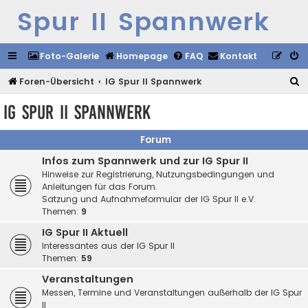
Spur II Spannwerk
Foto-Galerie
Homepage
FAQ
Kontakt
S
Foren-Übersicht
IG Spur II Spannwerk
u
IG Spur II Spannwerk
c
h
Forum
e
Infos zum Spannwerk und zur IG Spur II
Hinweise zur Registrierung, Nutzungsbedingungen und
Anleitungen für das Forum.
Satzung und Aufnahmeformular der IG Spur II e.V.
Themen:
9
IG Spur II Aktuell
Interessantes aus der IG Spur II
Themen:
59
Veranstaltungen
Messen, Termine und Veranstaltungen außerhalb der IG Spur
II