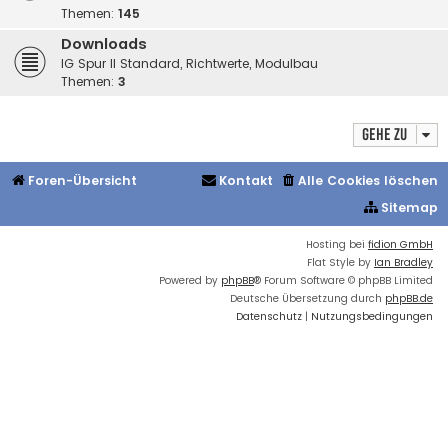
Themen:
145
Downloads
IG Spur II Standard, Richtwerte, Modulbau
Themen:
3
Gehe zu
Foren-Übersicht
Kontakt
Alle Cookies löschen
Sitemap
Hosting bei
fidion GmbH
Flat Style by
Ian Bradley
Powered by
phpBB
® Forum Software © phpBB Limited
Deutsche Übersetzung durch
phpBB.de
Datenschutz
|
Nutzungsbedingungen