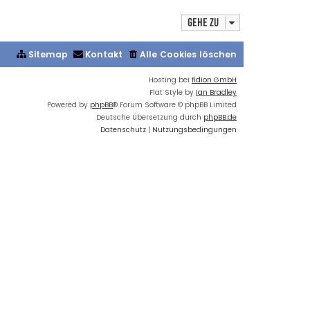
e
Gehe zu
s
t
e
Sitemap
Kontakt
Alle Cookies löschen
r
B
Hosting bei
fidion GmbH
e
Flat Style by
Ian Bradley
i
Powered by
phpBB
® Forum Software © phpBB Limited
t
Deutsche Übersetzung durch
phpBB.de
r
Datenschutz
|
Nutzungsbedingungen
a
g