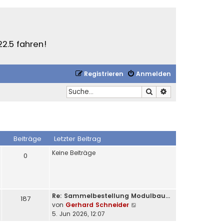
22.5 fahren!
Registrieren
Anmelden
Suche
Erweiterte Suche
Beiträge
Letzter Beitrag
Keine Beiträge
0
Re: Sammelbestellung Modulbau…
187
N
von
Gerhard Schneider
e
5. Jun 2026, 12:07
u