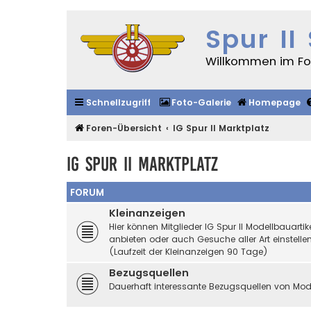
Spur II
Willkommen im For
Schnellzugriff
Foto-Galerie
Homepage
Foren-Übersicht
IG Spur II Marktplatz
IG Spur II Marktplatz
FORUM
Kleinanzeigen
Hier können Mitglieder IG Spur II Modellbauart
anbieten oder auch Gesuche aller Art einstellen
(Laufzeit der Kleinanzeigen 90 Tage)
Bezugsquellen
Dauerhaft interessante Bezugsquellen von Mod