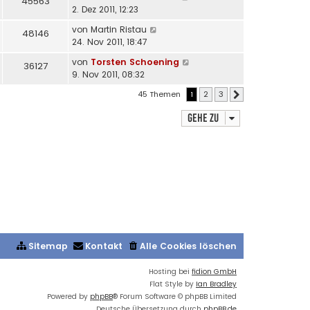
45563
2. Dez 2011, 12:23
von
Martin Ristau
48146
24. Nov 2011, 18:47
von
Torsten Schoening
36127
9. Nov 2011, 08:32
45 Themen
1
2
3
Nächste
Gehe zu
Sitemap
Kontakt
Alle Cookies löschen
Hosting bei
fidion GmbH
Flat Style by
Ian Bradley
Powered by
phpBB
® Forum Software © phpBB Limited
Deutsche Übersetzung durch
phpBB.de