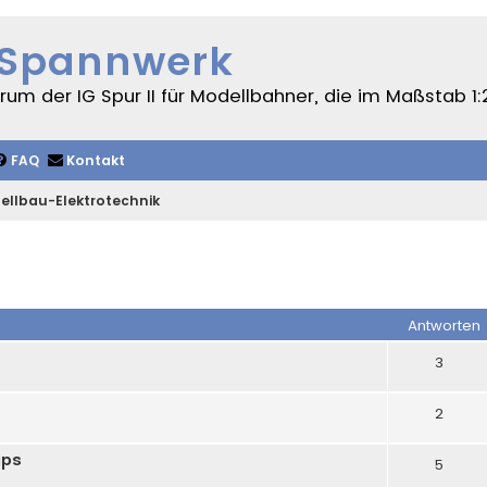
 Spannwerk
um der IG Spur II für Modellbahner, die im Maßstab 1:
FAQ
Kontakt
ellbau-Elektrotechnik
iterte Suche
Antworten
3
2
aps
5