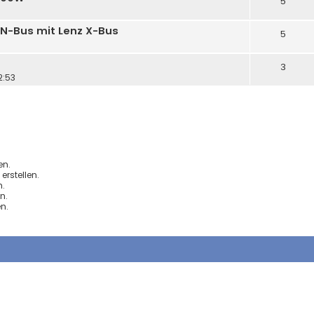
5
AN-Bus mit Lenz X-Bus
5
3
2:53
en.
rstellen.
.
n.
n.