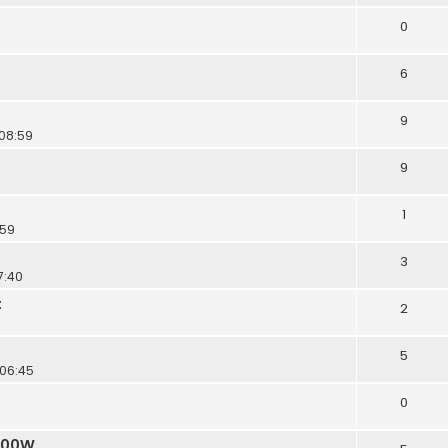
0
6
9
 08:59
9
1
:59
3
17:40
t
2
5
 06:45
0
 200W