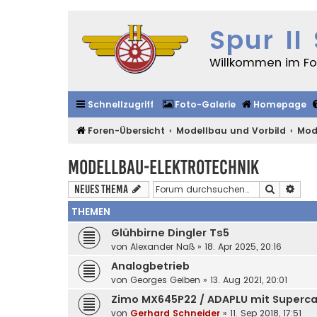
Spur II
Willkommen im For
Schnellzugriff
Foto-Galerie
Homepage
Foren-Übersicht
Modellbau und Vorbild
Mod
Modellbau-Elektrotechnik
Suche
Erwe
Neues Thema
THEMEN
Glühbirne Dingler Ts5
von
Alexander Naß
»
18. Apr 2025, 20:16
Analogbetrieb
von
Georges Geiben
»
13. Aug 2021, 20:01
Zimo MX645P22 / ADAPLU mit Superc
von
Gerhard Schneider
»
11. Sep 2018, 17:51