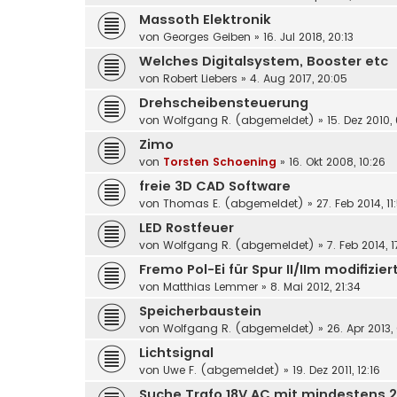
Massoth Elektronik
von
Georges Geiben
»
16. Jul 2018, 20:13
Welches Digitalsystem, Booster etc
von
Robert Liebers
»
4. Aug 2017, 20:05
Drehscheibensteuerung
von
Wolfgang R. (abgemeldet)
»
15. Dez 2010,
Zimo
von
Torsten Schoening
»
16. Okt 2008, 10:26
freie 3D CAD Software
von
Thomas E. (abgemeldet)
»
27. Feb 2014, 11
LED Rostfeuer
von
Wolfgang R. (abgemeldet)
»
7. Feb 2014, 
Fremo Pol-Ei für Spur II/IIm modifizier
von
Matthias Lemmer
»
8. Mai 2012, 21:34
Speicherbaustein
von
Wolfgang R. (abgemeldet)
»
26. Apr 2013,
Lichtsignal
von
Uwe F. (abgemeldet)
»
19. Dez 2011, 12:16
Suche Trafo 18V AC mit mindestens