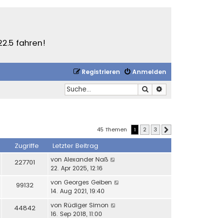
22.5 fahren!
Registrieren
Anmelden
Suche
Erweiterte Suche
45 Themen
1
2
3
Nächste
Zugriffe
Letzter Beitrag
von
Alexander Naß
227701
22. Apr 2025, 12:16
von
Georges Geiben
99132
14. Aug 2021, 19:40
von
Rüdiger Simon
44842
16. Sep 2018, 11:00