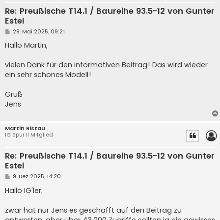
Re: Preußische T14.1 / Baureihe 93.5-12 von Gunter
Estel
B
29. Mai 2025, 09:21
e
i
Hallo Martin,
t
r
a
vielen Dank für den informativen Beitrag! Das wird wieder
g
ein sehr schönes Modell!
Gruß
Jens
Martin Ristau
IG Spur II Mitglied
Re: Preußische T14.1 / Baureihe 93.5-12 von Gunter
Estel
B
9. Dez 2025, 14:20
e
i
Hallo IG'ler,
t
r
a
zwar hat nur Jens es geschafft auf den Beitrag zu
g
antworten, aber über 43.000 Zugriffe sollten ja ein gewisses