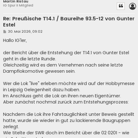
Martin Ristau
IG Spur II Mitglied
Re: Preußische T14.1 / Baureihe 93.5-12 von Gunter
Estel
B
30. Mai 2026, 09:02
e
i
Hallo IG'ler,
t
r
a
der Bericht über die Entstehung der T14.1 von Gunter Estel
g
geht in die letzte Runde.
Gleichzeitig wird es dem Vernehmen nach seine letzte
Dampflokomotive gewesen sein.
Wer die Lok "live" erleben möchte wird auf der Hobbymesse
in Leipzig Gelegenheit dazu haben.
Im Anschluss geht die Lok an ihren neuen Eigentümer.
Aber zunächst nochmal zurück zum Entstehungsprozess:
Nachdem die Lok ihre Fahrtauglichkeit unter Beweis gestellt
hatte, wurde sie wieder in gut zu lackierende Baugruppen
zerlegt.
Wie titelte der SWR doch im Bericht über die 02 0201 - wie