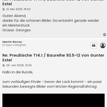
Estel
B
12. Dez 2025, 18:52
e
i
Guten Abend,
t
danke für die schönen Bilder. Da entsteht gerade wieder
r
a
ein Meisterstück.
g
Grüsse. Georges.
Martin Ristau
IG Spur II Mitglied
Re: Preußische T14.1 / Baureihe 93.5-12 von Gunter
Estel
B
26. Jan 2026, 15:52
e
i
Hallo in die Runde,
t
r
a
zum vorläufigen Finale - bevor der Lack kommt - ein paar
g
Sekunden bewegte Bilder vom letzten Regionalfahrtag: