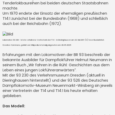
Tenderlokbaureihen bei beiden deutschen Staatsbahnen
machte.
Um 1970 endete der Einsatz der ehemaligen preußischen
T14.1 zunächst bei der Bundesbahn (1968) und schließlich
auch bei der Reichsbahn (1972).
Lokomotive 93 230 - letzte erhaltene Vertreterin der T14 - in Dieringhausen am 22. Mai 2011 (C) User Busbahnhof,
Creative Commons, gelinkt von Wikipedia, letzmalig abgerufen am 20.05.2025
Erfahrungen mit den Lokomotiven der BR 93 beschreib der
bekannte Ausbilder für Dampflokführer Helmut Neumann in
seinem Buch „Wir fahren in die Rühl: Geschichten aus dem
Leben eines jungen Lokführeranwärters“.
Mit der 93 230 des Verkehrsmuseum Dresden (aktuell in
Dieringhausen hinterstellt) und der 93 526 des Deutsches
Dampflokomotiv-Museum Neuenmarkt-Wirsberg sin jeweils
einer Vertreterin der T14 und T14.1 bis heute erhalten
geblieben.
Das Modell: