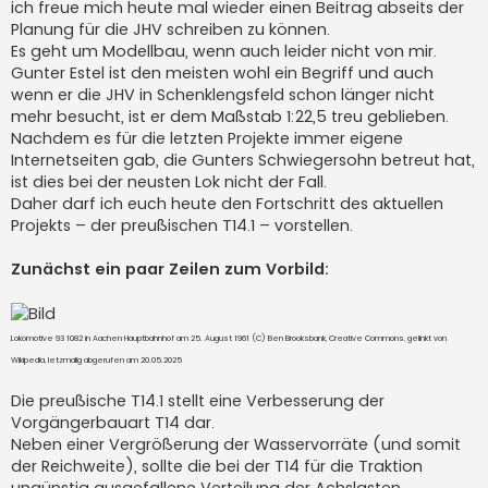
a
ich freue mich heute mal wieder einen Beitrag abseits der
g
Planung für die JHV schreiben zu können.
Es geht um Modellbau, wenn auch leider nicht von mir.
Gunter Estel ist den meisten wohl ein Begriff und auch
wenn er die JHV in Schenklengsfeld schon länger nicht
mehr besucht, ist er dem Maßstab 1:22,5 treu geblieben.
Nachdem es für die letzten Projekte immer eigene
Internetseiten gab, die Gunters Schwiegersohn betreut hat,
ist dies bei der neusten Lok nicht der Fall.
Daher darf ich euch heute den Fortschritt des aktuellen
Projekts – der preußischen T14.1 – vorstellen.
Zunächst ein paar Zeilen zum Vorbild:
Lokomotive 93 1082 in Aachen Hauptbahnhof am 25. August 1961 (C) Ben Brooksbank, Creative Commons, gelinkt von
Wikipedia, letzmalig abgerufen am 20.05.2025
Die preußische T14.1 stellt eine Verbesserung der
Vorgängerbauart T14 dar.
Neben einer Vergrößerung der Wasservorräte (und somit
der Reichweite), sollte die bei der T14 für die Traktion
ungünstig ausgefallene Verteilung der Achslasten