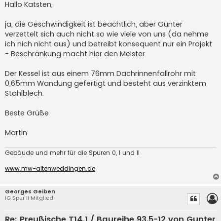
i
Hallo Katsten,
t
r
a
ja, die Geschwindigkeit ist beachtlich, aber Gunter
g
verzettelt sich auch nicht so wie viele von uns (da nehme
ich nich nicht aus) und betreibt konsequent nur ein Projekt
- Beschränkung macht hier den Meister.
Der Kessel ist aus einem 76mm Dachrinnenfallrohr mit
0,65mm Wandung gefertigt und besteht aus verzinktem
Stahlblech.
Beste Grüße
Martin
Gebäude und mehr für die Spuren 0, I und II
www.mw-altenweddingen.de
Georges Geiben
IG Spur II Mitglied
Re: Preußische T14.1 / Baureihe 93.5-12 von Gunter