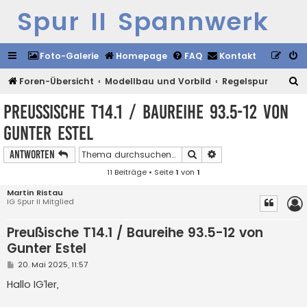
Spur II Spannwerk
Foto-Galerie
Homepage
FAQ
Kontakt
S
Foren-Übersicht
Modellbau und Vorbild
Regelspur
u
Preußische T14.1 / Baureihe 93.5-12 von
c
Gunter Estel
h
e
Suche
Erweiterte Suche
Antworten
11 Beiträge • Seite
1
von
1
Martin Ristau
IG Spur II Mitglied
Preußische T14.1 / Baureihe 93.5-12 von
Gunter Estel
B
20. Mai 2025, 11:57
e
i
Hallo IG’ler,
t
r