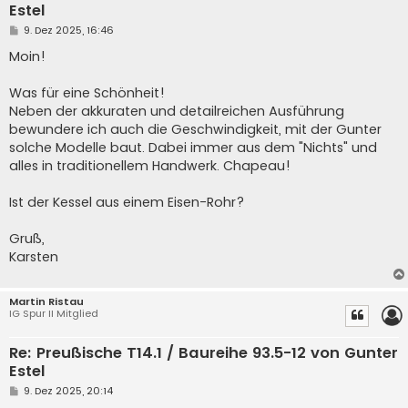
Estel
B
9. Dez 2025, 16:46
e
i
Moin!
t
r
a
Was für eine Schönheit!
g
Neben der akkuraten und detailreichen Ausführung
bewundere ich auch die Geschwindigkeit, mit der Gunter
solche Modelle baut. Dabei immer aus dem "Nichts" und
alles in traditionellem Handwerk. Chapeau!
Ist der Kessel aus einem Eisen-Rohr?
Gruß,
Karsten
Martin Ristau
IG Spur II Mitglied
Re: Preußische T14.1 / Baureihe 93.5-12 von Gunter
Estel
B
9. Dez 2025, 20:14
e