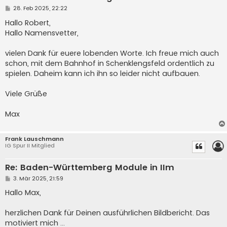
B
28. Feb 2025, 22:22
e
i
Hallo Robert,
t
Hallo Namensvetter,
r
a
g
vielen Dank für euere lobenden Worte. Ich freue mich auch
schon, mit dem Bahnhof in Schenklengsfeld ordentlich zu
spielen. Daheim kann ich ihn so leider nicht aufbauen.
Viele Grüße
Max
Frank Lauschmann
IG Spur II Mitglied
Re: Baden-Württemberg Module in IIm
B
3. Mär 2025, 21:59
e
i
Hallo Max,
t
r
a
herzlichen Dank für Deinen ausführlichen Bildbericht. Das
g
motiviert mich ...