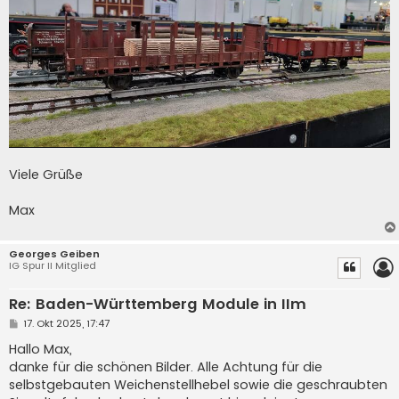
Viele Grüße
Max
Georges Geiben
IG Spur II Mitglied
Re: Baden-Württemberg Module in IIm
B
17. Okt 2025, 17:47
e
i
Hallo Max,
t
danke für die schönen Bilder. Alle Achtung für die
r
a
selbstgebauten Weichenstellhebel sowie die geschraubten
g