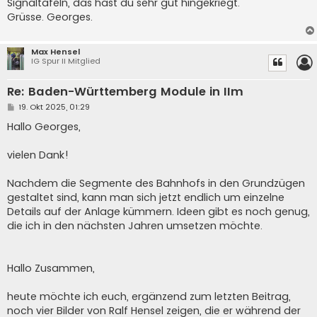
Signaltafeln, das hast du sehr gut hingekriegt.
Grüsse. Georges.
Max Hensel
IG Spur II Mitglied
Re: Baden-Württemberg Module in IIm
B
19. Okt 2025, 01:29
e
i
Hallo Georges,
t
r
a
vielen Dank!
g
Nachdem die Segmente des Bahnhofs in den Grundzügen
gestaltet sind, kann man sich jetzt endlich um einzelne
Details auf der Anlage kümmern. Ideen gibt es noch genug,
die ich in den nächsten Jahren umsetzen möchte.
Hallo Zusammen,
heute möchte ich euch, ergänzend zum letzten Beitrag,
noch vier Bilder von Ralf Hensel zeigen, die er während der