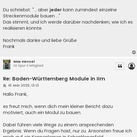
Du schriebst: "... aber
jeder
kann zumindest einzelne
Streckenmodule bauen ..."
Das stimmt, und ich werde darüber nachdenken, wie ich es
realisieren könnte.
Nochmals danke und liebe Grüße
Frank
Max Hensel
IG Spur II Mitglied
Re: Baden-Württemberg Module in IIm
B
16. Mär 2025, 13:13
e
i
Hallo Frank,
t
r
a
es freut mich, wenn dich mein kleiner Bericht dazu
g
motiviert, auch ein Modul zu bauen.
Dabei führen viele Wege zu einem ansprechenden
Ergebnis. Wenn du Fragen hast, nur zu. Ansonsten freue ich
mich auf ein Kennenlernen in Schenklengsfeld.