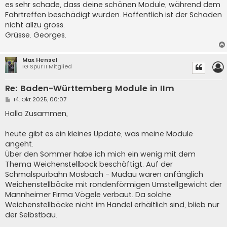
es sehr schade, dass deine schönen Module, während dem
Fahrtreffen beschädigt wurden. Hoffentlich ist der Schaden
nicht allzu gross.
Grüsse. Georges.
Max Hensel
IG Spur II Mitglied
Re: Baden-Württemberg Module in IIm
B
14. Okt 2025, 00:07
e
i
Hallo Zusammen,
t
r
a
heute gibt es ein kleines Update, was meine Module
g
angeht.
Über den Sommer habe ich mich ein wenig mit dem
Thema Weichenstellbock beschäftigt. Auf der
Schmalspurbahn Mosbach - Mudau waren anfänglich
Weichenstellböcke mit rondenförmigen Umstellgewicht der
Mannheimer Firma Vögele verbaut. Da solche
Weichenstellböcke nicht im Handel erhältlich sind, blieb nur
der Selbstbau.