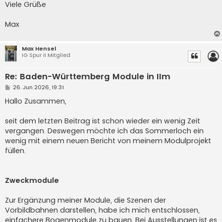
Viele Grüße
Max
Max Hensel
IG Spur II Mitglied
Re: Baden-Württemberg Module in IIm
B
26. Jun 2026, 19:31
e
i
Hallo Zusammen,
t
r
a
seit dem letzten Beitrag ist schon wieder ein wenig Zeit
g
vergangen. Deswegen möchte ich das Sommerloch ein
wenig mit einem neuen Bericht von meinem Modulprojekt
füllen.
Zweckmodule
Zur Ergänzung meiner Module, die Szenen der
Vorbildbahnen darstellen, habe ich mich entschlossen,
einfachere Bogenmodule zu bauen. Bei Ausstellungen ist es