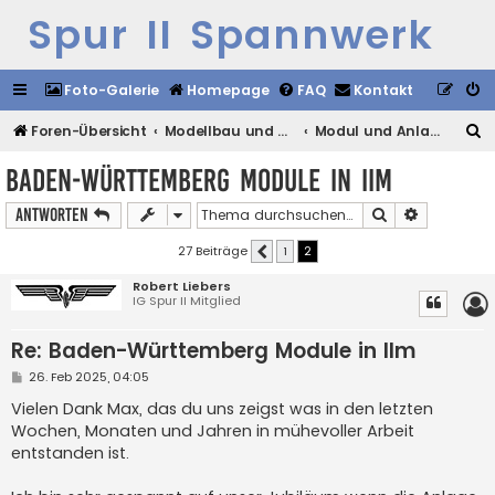
Spur II Spannwerk
Foto-Galerie
Homepage
FAQ
Kontakt
S
Foren-Übersicht
Modellbau und Vorbild
Modul und Anlagenbau
u
Baden-Württemberg Module in IIm
c
Suche
Erweiterte
Antworten
h
e
27 Beiträge
1
2
Vorherige
Robert Liebers
IG Spur II Mitglied
Re: Baden-Württemberg Module in IIm
B
26. Feb 2025, 04:05
e
i
Vielen Dank Max, das du uns zeigst was in den letzten
t
Wochen, Monaten und Jahren in mühevoller Arbeit
r
a
entstanden ist.
g