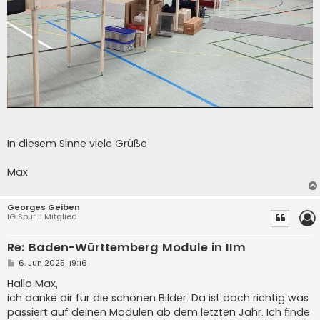
In diesem Sinne viele Grüße
Max
Georges Geiben
IG Spur II Mitglied
Re: Baden-Württemberg Module in IIm
B
6. Jun 2025, 19:16
e
i
Hallo Max,
t
ich danke dir für die schönen Bilder. Da ist doch richtig was
r
a
passiert auf deinen Modulen ab dem letzten Jahr. Ich finde
g