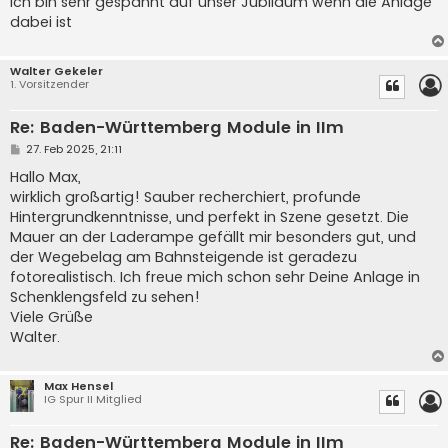
Ich bin sehr gespannt auf unser Jubiläum wenn die Anlage
dabei ist
Walter Gekeler
1. Vorsitzender
Re: Baden-Württemberg Module in IIm
B
27. Feb 2025, 21:11
e
i
Hallo Max,
t
wirklich großartig! Sauber recherchiert, profunde
r
a
Hintergrundkenntnisse, und perfekt in Szene gesetzt. Die
g
Mauer an der Laderampe gefällt mir besonders gut, und
der Wegebelag am Bahnsteigende ist geradezu
fotorealistisch. Ich freue mich schon sehr Deine Anlage in
Schenklengsfeld zu sehen!
Viele Grüße
Walter.
Max Hensel
IG Spur II Mitglied
Re: Baden-Württemberg Module in IIm