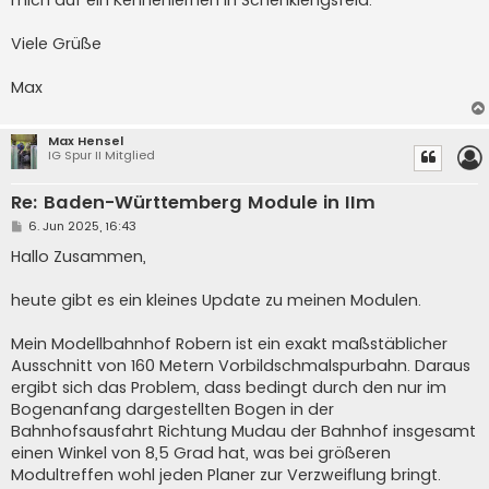
Viele Grüße
Max
Max Hensel
IG Spur II Mitglied
Re: Baden-Württemberg Module in IIm
B
6. Jun 2025, 16:43
e
i
Hallo Zusammen,
t
r
a
heute gibt es ein kleines Update zu meinen Modulen.
g
Mein Modellbahnhof Robern ist ein exakt maßstäblicher
Ausschnitt von 160 Metern Vorbildschmalspurbahn. Daraus
ergibt sich das Problem, dass bedingt durch den nur im
Bogenanfang dargestellten Bogen in der
Bahnhofsausfahrt Richtung Mudau der Bahnhof insgesamt
einen Winkel von 8,5 Grad hat, was bei größeren
Modultreffen wohl jeden Planer zur Verzweiflung bringt.