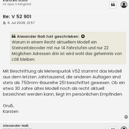
Karsten Stöhr
IG Spur II Mitglied
Re: V 52 901
B
6. Jul 2026, 13:57
e
i
t
Alexander Naß
hat geschrieben:
r
a
Warum in einem Recht aktuellem Modell ein
g
Steinzeitdecoder mit nur 14 Fahrstufen und nur 22
Möglichen Adressen drin ist wird wohl das geheimnis von
LGB bleiben.
Mit Beschriftung als Meterspurlok V52 stammt das Modell
aus dem letzten Jahrtausend, die anderen Auflagen sind
stets als 750mm-Baureihe 251 beschriftet gewesen. Ob ein
etwa 30 Jahre altes Modell noch als recht aktuell
bezeichnet werden kann, liegt im persönlichen Empfinden.
Gruß,
Karsten
Alexander Naß