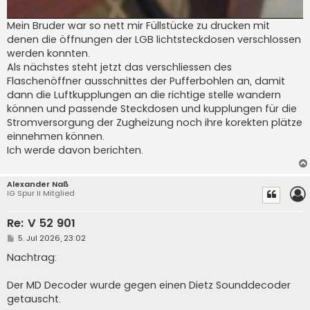
Mein Bruder war so nett mir Füllstücke zu drucken mit
denen die öffnungen der LGB lichtsteckdosen verschlossen
werden konnten.
Als nächstes steht jetzt das verschliessen des
Flaschenöffner ausschnittes der Pufferbohlen an, damit
dann die Luftkupplungen an die richtige stelle wandern
können und passende Steckdosen und kupplungen für die
Stromversorgung der Zugheizung noch ihre korekten plätze
einnehmen können.
Ich werde davon berichten.
Alexander Naß
IG Spur II Mitglied
Re: V 52 901
B
5. Jul 2026, 23:02
e
i
Nachtrag:
t
r
a
Der MD Decoder wurde gegen einen Dietz Sounddecoder
g
getauscht.