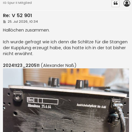
IG Spur II Mitglied
Re: V 52 901
B
25. Jul 2026, 10:34
e
i
Hallöchen zusammen.
t
r
a
Ich wurde gefragt wie ich denn die Schlitze für die Stangen
g
der Kupplung erzeugt habe, das hatte ich in der tat bisher
nicht erwähnt.
20241123_220511
(Alexander Naß)