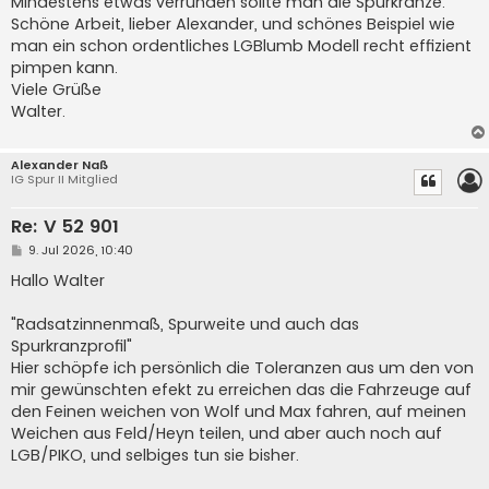
Mindestens etwas verrunden sollte man die Spurkränze.
Schöne Arbeit, lieber Alexander, und schönes Beispiel wie
man ein schon ordentliches LGBlumb Modell recht effizient
pimpen kann.
Viele Grüße
Walter.
Alexander Naß
IG Spur II Mitglied
Re: V 52 901
B
9. Jul 2026, 10:40
e
i
Hallo Walter
t
r
a
"Radsatzinnenmaß, Spurweite und auch das
g
Spurkranzprofil"
Hier schöpfe ich persönlich die Toleranzen aus um den von
mir gewünschten efekt zu erreichen das die Fahrzeuge auf
den Feinen weichen von Wolf und Max fahren, auf meinen
Weichen aus Feld/Heyn teilen, und aber auch noch auf
LGB/PIKO, und selbiges tun sie bisher.