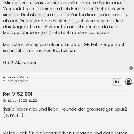
"Mindestens etwas verrunden sollte man die Spurkränze."
Verrundet sind sie leicht mittels Feile in der Drehbank weil
sich der Drehstahl den man da Kaufen kann leider nicht so
als das Gelbe vom Ei erwiesen hat, ich werde vermutlich
das Angebot eines Bekannten annehmen mir da nen
Massgeschneiderten Drehstahl machen zu lassen.
Mal sehen wo es die Lok und andere LGB Fahrzeuge noch
so hinführt mit meinen Basteleien.
Gruß Alexander
Andreas Kunz
2. Vorsitzender
Re: V 52 901
B
12. Jul 2026, 12:22
e
i
:hallo:lieber Alex und liebe Freunde der grossartigen Spur2
t
(e, m, f...) ,
r
a
g
vielen Dank für die konstruktiven Beitaege und detailierten