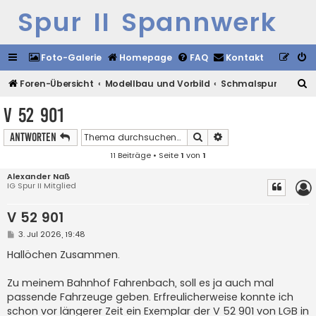
Spur II Spannwerk
Foto-Galerie
Homepage
FAQ
Kontakt
S
Foren-Übersicht
Modellbau und Vorbild
Schmalspur
u
V 52 901
c
Suche
Erweiterte Suche
Antworten
h
11 Beiträge • Seite
1
von
1
e
Alexander Naß
IG Spur II Mitglied
V 52 901
B
3. Jul 2026, 19:48
e
i
Hallöchen Zusammen.
t
r
a
Zu meinem Bahnhof Fahrenbach, soll es ja auch mal
g
passende Fahrzeuge geben. Erfreulicherweise konnte ich
schon vor längerer Zeit ein Exemplar der V 52 901 von LGB in