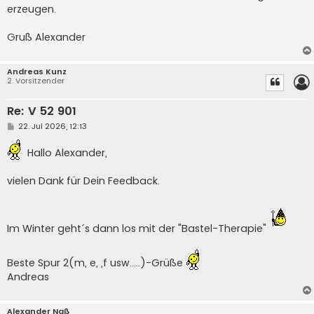
erzeugen.
Gruß Alexander
Andreas Kunz
2. Vorsitzender
Re: V 52 901
B
22. Jul 2026, 12:13
e
i
Hallo Alexander,
t
r
a
vielen Dank für Dein Feedback.
g
Im Winter geht´s dann los mit der "Bastel-Therapie"
Beste Spur 2(m, e, ,f usw.....)-Grüße
Andreas
Alexander Naß