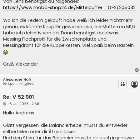
Von Jens benötigst du folgendes:
g
https://www.moba-shop24.de/Mittelpuffer ... G-2/205032
Wo ich die Federn gekauft habe weiß ich leider nichtmehr
genau, es könnte Knupfer gewesen sein, die Muttern in M1,6
habe ich definitiv von da. Dann benötigst du etwas
Messing Flachprofil für die Zwischenplatte und
Messingdraht für die Kuppelketten. Viel Spaß beim Basteln.
Gruß Alexander
Alexander Naß
IG Spur II Mitglied
Re: V 52 901
B
16. Jul 2026, 12:56
e
i
Hallo Andreas
t
r
a
Glatt vergessen, die Balancierhebel musst du entweder
g
selberfeilen oder dir Ätzen lassen.
Und den Stein für das Balancier musste dir auch irgendwie