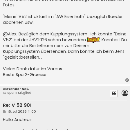
Fotos.
"Meine' V52 ist aktuell im "AW Eisenhuth" bezüglich Raeder
abdrehen usw.
@Alex: Bezüglich dem Kupplungssystem . Ich konnte "Deine
V52" bei der JHV2026 schon bewundern
. Könntest Du
mir bitte die Bestellnummern von Deinem
Kupplungssystem übersenden. Dann könnte ich beim Jens
"gezielt :bestellen. .
Vielen Dank dafür im Voraus.
Beste Spur2-Gruesse
Alexander Naß
IG Spur II Mitglied
Re: V 52 901
B
16. Jul 2026, 11:00
e
i
Hallo Andreas.
t
r
a