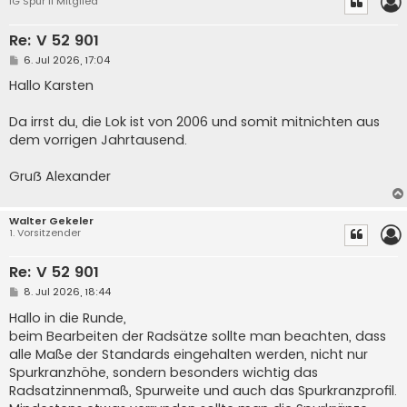
IG Spur II Mitglied
Re: V 52 901
B
6. Jul 2026, 17:04
e
i
Hallo Karsten
t
r
a
Da irrst du, die Lok ist von 2006 und somit mitnichten aus
g
dem vorrigen Jahrtausend.
Gruẞ Alexander
Walter Gekeler
1. Vorsitzender
Re: V 52 901
B
8. Jul 2026, 18:44
e
i
Hallo in die Runde,
t
beim Bearbeiten der Radsätze sollte man beachten, dass
r
a
alle Maße der Standards eingehalten werden, nicht nur
g
Spurkranzhöhe, sondern besonders wichtig das
Radsatzinnenmaß, Spurweite und auch das Spurkranzprofil.