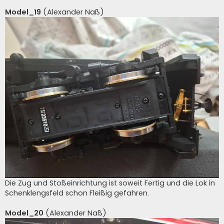
Model_19
(Alexander Naß)
Die Zug und Stoßeinrichtung ist soweit Fertig und die Lok in
Schenklengsfeld schon Fleißig gefahren.
Model_20
(Alexander Naß)