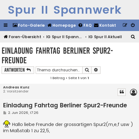
Spur II Spannwerk
Foto-Galerie
Homepage
FAQ
Kontakt
S
Foren-Übersicht
IG Spur II Spannwerk
IG Spur II Aktuell
u
Einladung Fahrtag Berliner Spur2-
c
Freunde
h
e
Suche
Erweiterte Suche
Antworten
1 Beitrag • Seite
1
von
1
Andreas Kunz
2. Vorsitzender
Einladung Fahrtag Berliner Spur2-Freunde
B
2. Jun 2026, 17:26
e
i
Hallo liebe Freunde der grossartigen Spur2(m,e,f usw )
t
r
im Maßstab 1 zu 22,5,
a
g