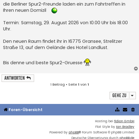
die Berliner Spur2-Freunde laden ein zum Fahrtreffen in
Ihren neuen Domizil
Termin: Samstag, 29. August 2026 von 10.00 Uhr bis 18.00
Uhr.
Den neuen Raum findet ihr in 16775 Gransee, Strelitzer
Straße 13, auf dem Gelände des Hotel Landlust.
Bis denne und beste Spur2-Gruesse
Antworten
1 Beitrag • Seite
1
von
1
Gehe zu
Foren-Übersicht
Hosting bei
fidion GmbH
Flat Style by
Ian Bradley
Powered by
phpBB
® Forum Software © phpBB Limited
Deutsche Übersetzung durch
phpBB.de